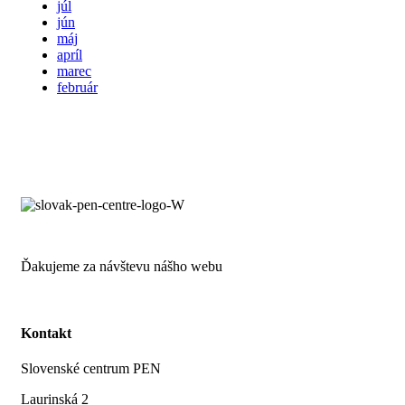
júl
jún
máj
apríl
marec
február
Ďakujeme za návštevu nášho webu
Kontakt
Slovenské centrum PEN
Laurinská 2