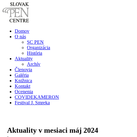
Domov
O nás
SC PEN
Organizácia
História
Aktuality
Archív
Členovia
Galéria
Knižnica
Kontakt
Ocenenia
COVIDEKAMERON
Festival J. Smreka
Aktuality v mesiaci
máj 2024