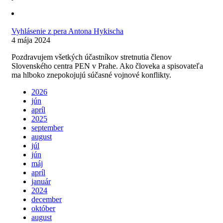
Vyhlásenie z pera Antona Hykischa
4 mája 2024
Pozdravujem všetkých účastníkov stretnutia členov
Slovenského centra PEN v Prahe. Ako človeka a spisovateľa
ma hlboko znepokojujú súčasné vojnové konflikty.
2026
jún
apríl
2025
september
august
júl
jún
máj
apríl
január
2024
december
október
august