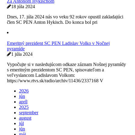
Za Antonom Hykischom
18 júla 2024
Dnes, 17. júla 2024 nás vo veku 92 rokov opustil zakladajúci
člen SC PEN Anton Hykisch. Do konca bol pri
Emeritný prezident SC PEN Ladislav Volko v Nočnej
pyramíde
1 júla 2024
Vypočujte si v nasledujúcom odkaze záznam Nošnej pyramídy
s emeritným prezidentom SC PEN, spisovateľom a
veľvyslancom Ladislavom Volkom:
https://www.rtvs.sk/radio/archiv/11436/2337168 V
2026
jún
apríl
2025
september
august
júl
jún
máj