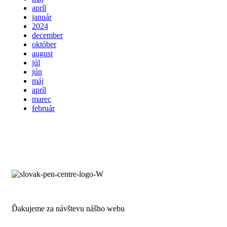
apríl
január
2024
december
október
august
júl
jún
máj
apríl
marec
február
Ďakujeme za návštevu nášho webu