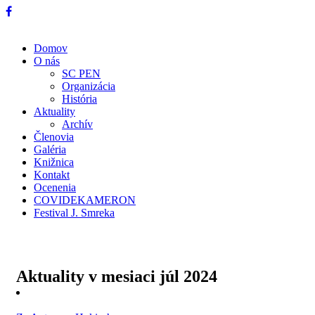
Domov
O nás
SC PEN
Organizácia
História
Aktuality
Archív
Členovia
Galéria
Knižnica
Kontakt
Ocenenia
COVIDEKAMERON
Festival J. Smreka
Aktuality v mesiaci
júl 2024