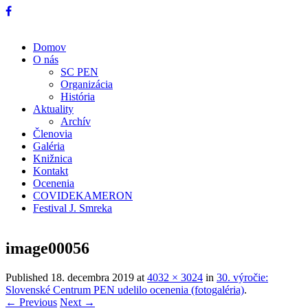
Domov
O nás
SC PEN
Organizácia
História
Aktuality
Archív
Členovia
Galéria
Knižnica
Kontakt
Ocenenia
COVIDEKAMERON
Festival J. Smreka
image00056
Published
18. decembra 2019
at
4032 × 3024
in
30. výročie:
Slovenské Centrum PEN udelilo ocenenia (fotogaléria)
.
← Previous
Next →