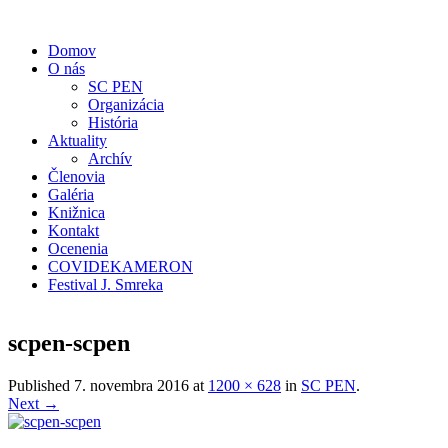
Domov
O nás
SC PEN
Organizácia
História
Aktuality
Archív
Členovia
Galéria
Knižnica
Kontakt
Ocenenia
COVIDEKAMERON
Festival J. Smreka
scpen-scpen
Published
7. novembra 2016
at
1200 × 628
in
SC PEN
.
Next →