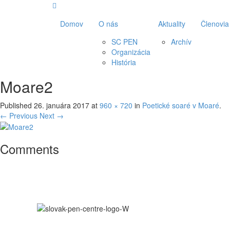
Domov
O nás
Aktuality
Členovia
SC PEN
Archív
Organizácia
História
Moare2
Published
26. januára 2017
at
960 × 720
in
Poetické soaré v Moaré
.
← Previous
Next →
Comments