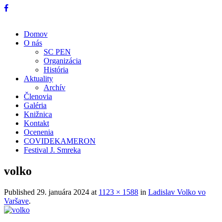
Domov
O nás
SC PEN
Organizácia
História
Aktuality
Archív
Členovia
Galéria
Knižnica
Kontakt
Ocenenia
COVIDEKAMERON
Festival J. Smreka
volko
Published
29. januára 2024
at
1123 × 1588
in
Ladislav Volko vo
Varšave
.