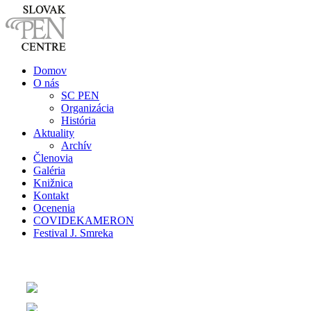
Domov
O nás
SC PEN
Organizácia
História
Aktuality
Archív
Členovia
Galéria
Knižnica
Kontakt
Ocenenia
COVIDEKAMERON
Festival J. Smreka