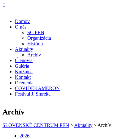
Domov
O nás
SC PEN
Organizácia
História
Aktuality
Archív
Členovia
Galéria
Knižnica
Kontakt
Ocenenia
COVIDEKAMERON
Festival J. Smreka
Archív
SLOVENSKÉ CENTRUM PEN
>
Aktuality
>
Archív
2026