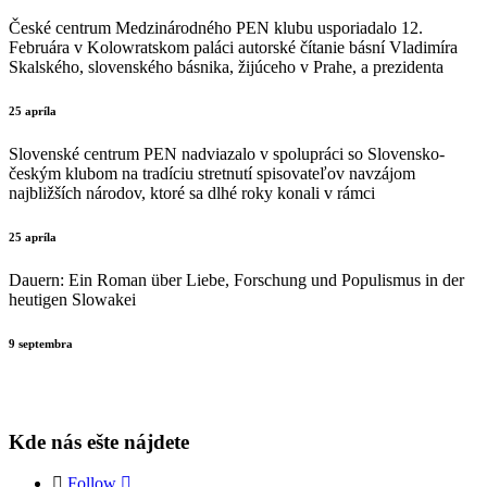
České centrum Medzinárodného PEN klubu usporiadalo 12.
Februára v Kolowratskom paláci autorské čítanie básní Vladimíra
Skalského, slovenského básnika, žijúceho v Prahe, a prezidenta
25 apríla
Slovenské centrum PEN nadviazalo v spolupráci so Slovensko-
českým klubom na tradíciu stretnutí spisovateľov navzájom
najbližších národov, ktoré sa dlhé roky konali v rámci
25 apríla
Dauern: Ein Roman über Liebe, Forschung und Populismus in der
heutigen Slowakei
9 septembra
Kde nás ešte nájdete
Follow