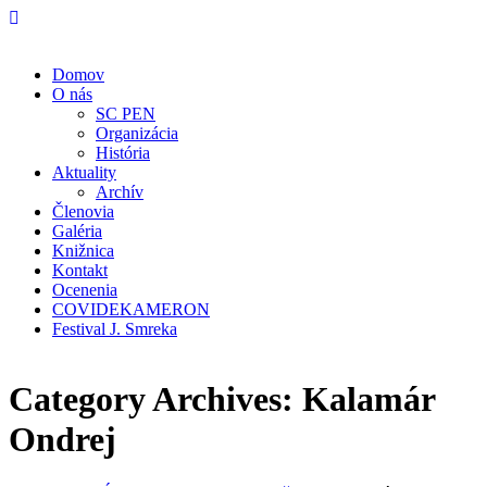
Domov
O nás
SC PEN
Organizácia
História
Aktuality
Archív
Členovia
Galéria
Knižnica
Kontakt
Ocenenia
COVIDEKAMERON
Festival J. Smreka
Category Archives:
Kalamár
Ondrej