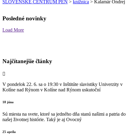
SLOVENSKÉ CENTRUM PEN
>
knižnica
>
Kalamár Ondrej
Posledné novinky
Load More
Najčítanejšie články
V pondelok 22. 6. sa o 19:30 v Inštitúte slavistiky Univerzity v
Kolíne nad Rýnom v Kolíne nad Rýnom uskutoční
18 júna
Sú miesta na svete, ktoré sa jedného dňa stanú našimi a patria do
našej životnej histórie. Taký je aj Ovocný
25 apríla