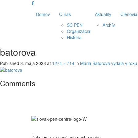
Domov
O nás
Aktuality
Členovia
SC PEN
Archív
Organizácia
História
batorova
Published
3. mája 2023
at
1274 × 714
in
Mária Bátorová vydala v roku 
Comments
Ďakujeme za návštevu nášho webu