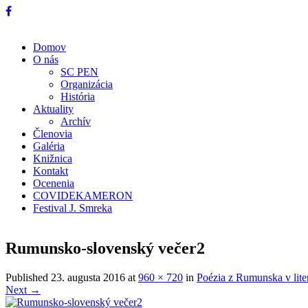
Domov
O nás
SC PEN
Organizácia
História
Aktuality
Archív
Členovia
Galéria
Knižnica
Kontakt
Ocenenia
COVIDEKAMERON
Festival J. Smreka
Rumunsko-slovenský večer2
Published
23. augusta 2016
at
960 × 720
in
Poézia z Rumunska v liter
Next →