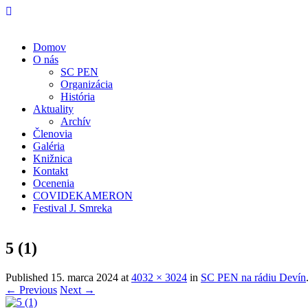
Domov
O nás
SC PEN
Organizácia
História
Aktuality
Archív
Členovia
Galéria
Knižnica
Kontakt
Ocenenia
COVIDEKAMERON
Festival J. Smreka
5 (1)
Published
15. marca 2024
at
4032 × 3024
in
SC PEN na rádiu Devín
← Previous
Next →