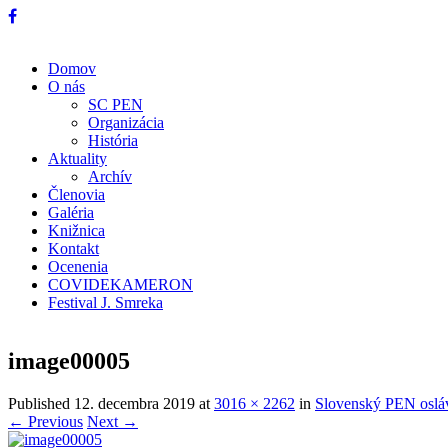
Domov
O nás
SC PEN
Organizácia
História
Aktuality
Archív
Členovia
Galéria
Knižnica
Kontakt
Ocenenia
COVIDEKAMERON
Festival J. Smreka
image00005
Published
12. decembra 2019
at
3016 × 2262
in
Slovenský PEN oslávi
← Previous
Next →