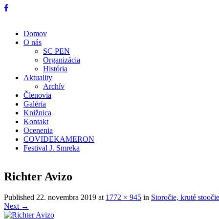
Domov
O nás
SC PEN
Organizácia
História
Aktuality
Archív
Členovia
Galéria
Knižnica
Kontakt
Ocenenia
COVIDEKAMERON
Festival J. Smreka
Richter Avizo
Published
22. novembra 2019
at
1772 × 945
in
Storočie, kruté stooč
Next →