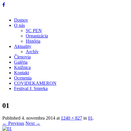
Domov
O nás
SC PEN
Organizácia
História
Aktuality
Archív
Členovia
Galéria
Knižnica
Kontakt
Ocenenia
COVIDEKAMERON
Festival J. Smreka
01
Published
4. novembra 2014
at
1240 × 827
in
01
.
← Previous
Next →