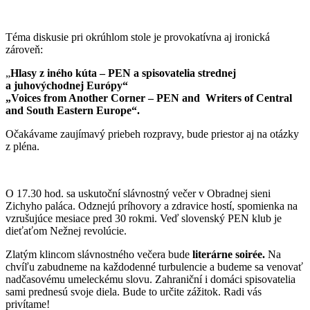
Téma diskusie pri okrúhlom stole je provokatívna aj ironická
zároveň:
„
Hlasy z iného kúta – PEN a spisovatelia strednej
a juhovýchodnej Európy“
„Voices from Another Corner – PEN and Writers of Central
and South Eastern Europe“.
Očakávame zaujímavý priebeh rozpravy, bude priestor aj na otázky
z pléna.
O 17.30 hod. sa uskutoční slávnostný večer v Obradnej sieni
Zichyho paláca. Odznejú príhovory a zdravice hostí, spomienka na
vzrušujúce mesiace pred 30 rokmi. Veď slovenský PEN klub je
dieťaťom Nežnej revolúcie.
Zlatým klincom slávnostného večera bude
literárne soirée.
Na
chvíľu zabudneme na každodenné turbulencie a budeme sa venovať
nadčasovému umeleckému slovu. Zahraniční i domáci spisovatelia
sami prednesú svoje diela. Bude to určite zážitok. Radi vás
privítame!