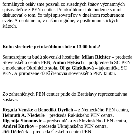
formálnych osláv sme pozvali zo susedných štátov významných
spisovateľov z PEN centier. Pri okrúhlom stole budeme s nimi
diskutovať o tom, čo trápi spisovateľov v dnešnom rozbúrenom
svete. A osobitne tu, v našom regióne, v postkomunistických
štátoch.
Koho stretnete pri okrúhlom stole o 13.00 hod.?
Samozrejme tu budú slovenskí hostitelia:
Milan Richter
– predseda
Slovenského centra PEN,
Anton Hykisch
– podpredseda SC PEN
a moderátor Okrúhleho stola,
Oľga Gluštíková
– tajomníčka SC
PEN. A prirodzene ďalší členovia slovenského PEN klubu.
Zo zahraničných PEN centier príde do Bratislavy reprezentatívna
zostava:
Regula Venske a Benedikt Dyrlich
–
z Nemeckého PEN centra,
Helmuth A. Niederle
– predseda Rakúskeho PEN centra,
Ifigenija Simonović
– predsedníčka zo Slovinského PEN centra,
Andrei Kurkov
– predseda Ukrajinského PEN centra,
Jiří Dědeček
– predseda Českého centra PEN.