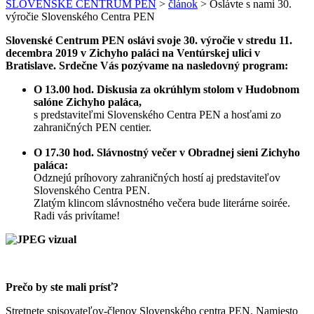
SLOVENSKÉ CENTRUM PEN
>
článok
>
Oslávte s nami 30.
výročie Slovenského Centra PEN
Slovenské Centrum PEN oslávi svoje 30. výročie v stredu 11.
decembra 2019 v Zichyho paláci na Ventúrskej ulici v
Bratislave. Srdečne Vás pozývame na nasledovný program:
O 13.00 hod. Diskusia za okrúhlym stolom v Hudobnom
salóne Zichyho paláca,
s predstaviteľmi Slovenského Centra PEN a hosťami zo
zahraničných PEN centier.
.
O 17.30 hod. Slávnostný večer v Obradnej sieni Zichyho
paláca:
Odznejú príhovory zahraničných hostí aj predstaviteľov
Slovenského Centra PEN.
Zlatým klincom slávnostného večera bude literárne soirée.
Radi vás privítame!
Prečo by ste mali prísť?
Stretnete spisovateľov-členov Slovenského centra PEN. Namiesto