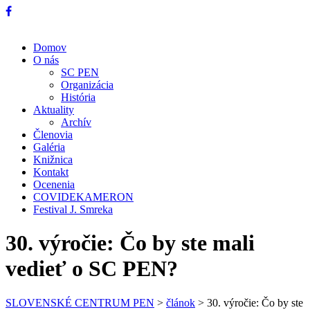
Domov
O nás
SC PEN
Organizácia
História
Aktuality
Archív
Členovia
Galéria
Knižnica
Kontakt
Ocenenia
COVIDEKAMERON
Festival J. Smreka
30. výročie: Čo by ste mali
vedieť o SC PEN?
SLOVENSKÉ CENTRUM PEN
>
článok
>
30. výročie: Čo by ste