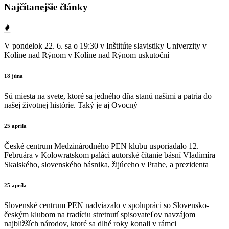
Najčítanejšie články
V pondelok 22. 6. sa o 19:30 v Inštitúte slavistiky Univerzity v
Kolíne nad Rýnom v Kolíne nad Rýnom uskutoční
18 júna
Sú miesta na svete, ktoré sa jedného dňa stanú našimi a patria do
našej životnej histórie. Taký je aj Ovocný
25 apríla
České centrum Medzinárodného PEN klubu usporiadalo 12.
Februára v Kolowratskom paláci autorské čítanie básní Vladimíra
Skalského, slovenského básnika, žijúceho v Prahe, a prezidenta
25 apríla
Slovenské centrum PEN nadviazalo v spolupráci so Slovensko-
českým klubom na tradíciu stretnutí spisovateľov navzájom
najbližších národov, ktoré sa dlhé roky konali v rámci