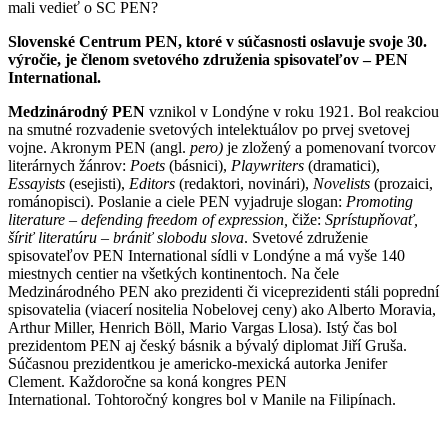
mali vedieť o SC PEN?
Slovenské Centrum PEN, ktoré v súčasnosti oslavuje svoje 30.
výročie, je členom svetového združenia spisovateľov – PEN
International.
Medzinárodný PEN
vznikol v Londýne v roku 1921. Bol reakciou
na smutné rozvadenie svetových intelektuálov po prvej svetovej
vojne. Akronym PEN (angl.
pero)
je zložený a pomenovaní tvorcov
literárnych žánrov:
Poets
(básnici),
Playwriters
(dramatici),
Essayists
(esejisti),
Editors
(redaktori, novinári),
Novelists
(prozaici,
románopisci). Poslanie a ciele PEN vyjadruje slogan:
Promoting
literature – defending freedom of expression,
čiže:
Sprístupňovať,
šíriť literatúru – brániť slobodu slova
. Svetové združenie
spisovateľov PEN International sídli v Londýne a má vyše 140
miestnych centier na všetkých kontinentoch. Na čele
Medzinárodného PEN ako prezidenti či viceprezidenti stáli poprední
spisovatelia (viacerí nositelia Nobelovej ceny) ako Alberto Moravia,
Arthur Miller, Henrich Böll, Mario Vargas Llosa). Istý čas bol
prezidentom PEN aj český básnik a bývalý diplomat Jiří Gruša.
Súčasnou prezidentkou je americko-mexická autorka Jenifer
Clement. Každoročne sa koná kongres PEN
International. Tohtoročný kongres bol v Manile na Filipínach.