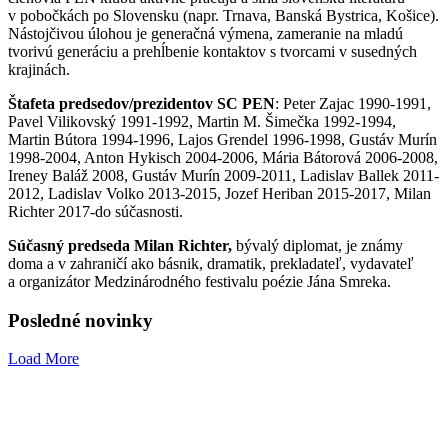
v pobočkách po Slovensku (napr. Trnava, Banská Bystrica, Košice).
Nástojčivou úlohou je generačná výmena, zameranie na mladú
tvorivú generáciu a prehĺbenie kontaktov s tvorcami v susedných
krajinách.
Štafeta predsedov/prezidentov SC PEN
: Peter Zajac 1990-1991,
Pavel Vilikovský 1991-1992, Martin M. Šimečka 1992-1994,
Martin Bútora 1994-1996, Lajos Grendel 1996-1998, Gustáv Murín
1998-2004, Anton Hykisch 2004-2006, Mária Bátorová 2006-2008,
Ireney Baláž 2008, Gustáv Murín 2009-2011, Ladislav Ballek 2011-
2012, Ladislav Volko 2013-2015, Jozef Heriban 2015-2017, Milan
Richter 2017-do súčasnosti.
Súčasný predseda Milan Richter,
bývalý diplomat, je známy
doma a v zahraničí ako básnik, dramatik, prekladateľ, vydavateľ
a organizátor Medzinárodného festivalu poézie Jána Smreka.
Posledné novinky
Load More