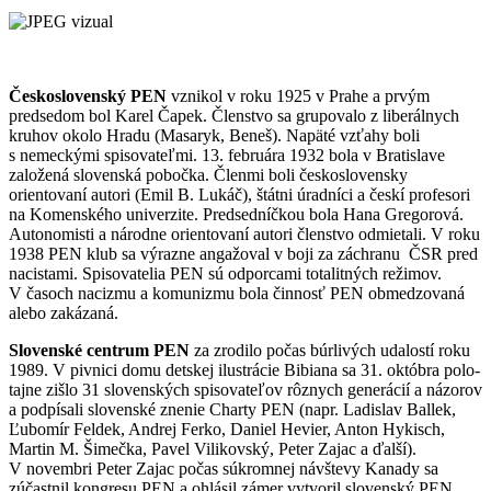
Československý PEN
vznikol v roku 1925 v Prahe a prvým
predsedom bol Karel Čapek. Členstvo sa grupovalo z liberálnych
kruhov okolo Hradu (Masaryk, Beneš). Napäté vzťahy boli
s nemeckými spisovateľmi. 13. februára 1932 bola v Bratislave
založená slovenská pobočka. Členmi boli československy
orientovaní autori (Emil B. Lukáč), štátni úradníci a českí profesori
na Komenského univerzite. Predsedníčkou bola Hana Gregorová.
Autonomisti a národne orientovaní autori členstvo odmietali. V roku
1938 PEN klub sa výrazne angažoval v boji za záchranu ČSR pred
nacistami. Spisovatelia PEN sú odporcami totalitných režimov.
V časoch nacizmu a komunizmu bola činnosť PEN obmedzovaná
alebo zakázaná.
Slovenské centrum PEN
za zrodilo počas búrlivých udalostí roku
1989. V pivnici domu detskej ilustrácie Bibiana sa 31. októbra polo-
tajne zišlo 31 slovenských spisovateľov rôznych generácií a názorov
a podpísali slovenské znenie Charty PEN (napr. Ladislav Ballek,
Ľubomír Feldek, Andrej Ferko, Daniel Hevier, Anton Hykisch,
Martin M. Šimečka, Pavel Vilikovský, Peter Zajac a ďalší).
V novembri Peter Zajac počas súkromnej návštevy Kanady sa
zúčastnil kongresu PEN a ohlásil zámer vytvoril slovenský PEN