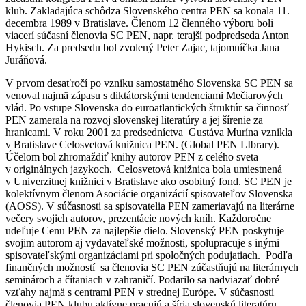
klub. Zakladajúca schôdza Slovenského centra PEN sa konala 11.
decembra 1989 v Bratislave. Členom 12 členného výboru boli
viacerí súčasní členovia SC PEN, napr. terajší podpredseda Anton
Hykisch. Za predsedu bol zvolený Peter Zajac, tajomníčka Jana
Juráňová.
V prvom desaťročí po vzniku samostatného Slovenska SC PEN sa
venoval najmä zápasu s diktátorskými tendenciami Mečiarových
vlád. Po vstupe Slovenska do euroatlantických štruktúr sa činnosť
PEN zamerala na rozvoj slovenskej literatúry a jej šírenie za
hranicami. V roku 2001 za predsedníctva Gustáva Murína vznikla
v Bratislave Celosvetová knižnica PEN. (Global PEN LIbrary).
Účelom bol zhromaždiť knihy autorov PEN z celého sveta
v originálnych jazykoch. Celosvetová knižnica bola umiestnená
v Univerzitnej knižnici v Bratislave ako osobitný fond. SC PEN je
kolektívnym členom Asociácie organizácií spisovateľov Slovenska
(AOSS). V súčasnosti sa spisovatelia PEN zameriavajú na literárne
večery svojich autorov, prezentácie nových kníh. Každoročne
udeľuje Cenu PEN za najlepšie dielo. Slovenský PEN poskytuje
svojim autorom aj vydavateľské možnosti, spolupracuje s inými
spisovateľskými organizáciami pri spoločných podujatiach. Podľa
finančných možností sa členovia SC PEN zúčastňujú na literárnych
seminároch a čítaniach v zahraničí. Podarilo sa nadviazať dobré
vzťahy najmä s centrami PEN v strednej Európe. V súčasnosti
členovia PEN klubu aktívne pracujú a šíria slovenskú literatúru