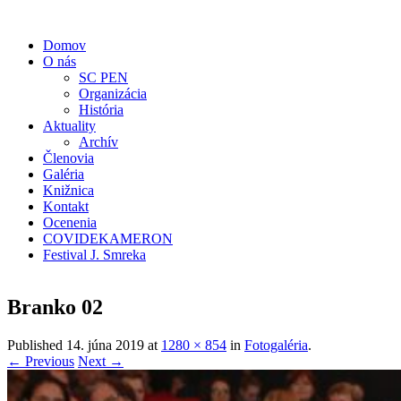
Domov
O nás
SC PEN
Organizácia
História
Aktuality
Archív
Členovia
Galéria
Knižnica
Kontakt
Ocenenia
COVIDEKAMERON
Festival J. Smreka
Branko 02
Published
14. júna 2019
at
1280 × 854
in
Fotogaléria
.
← Previous
Next →