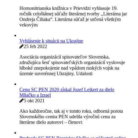
Valnému zhromaždeniu SC PEN 2022 predchádzala
verejná prezentácia kníh z domácej autorskej dielne a
udelenie Cien SC PEN
10 júla 2022
Uvedenie dvoch kníh z autorskej dielne Slovenského
centra PEN spájajúcich široký okruh našich členov
v Univerzitnej knižnici Bratislava 23. júna 2022 –
Blahoželáme nášmu ex-prezidentovi a členovi SC PEN
Antonovi Hykischovi k 90. narodeninám
9 mar 2022
Slovenské centrum PEN pripravilo literárno-hudobný
večer „90 plus 2“ venovaný životnému jubileu Antona
Hykischa v dobe, keď ľudské stretnutia nadobúdajú
Literárna jar Ondreja Čiliaka 2022
1 mar 2022
Hornonitrianska knižnica v Prievidzi vyhlasuje 19.
ročník celoštátnej súťaže literárnej tvorby ,,Literárna jar