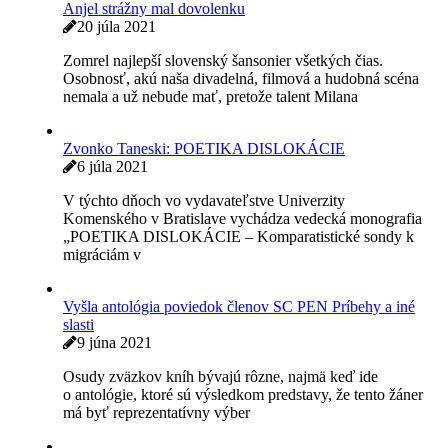
Svetový kongres PEN International “Sto rokov slávenia
literatúry a ochrany slobody slova“ sa uskutočnil v dňoch
20. – 24.9.2021. Sté výročie PEN
Andrej Ferko: Neviditeľné divadlo
21 sep 2021
Prinášame vám zaujímavý výber z tvorby člena SC PEN
Andreja Ferka. Neviditeľné divadlo „Na brazílskom trhu
sa zhŕknu ľudia okolo
OTVORENÝ LIST – VÝZVA NA PREPUSTENIE A.
M. KALESNIKAVEJ
9 sep 2021
Vážený pán Chargé d´affaires, hudba sa prihovára
ľuďom na celom svete, robí nás lepšími a šťastnejšími.
Nepozná hranice a neobmedzuje
Anjel strážny mal dovolenku
20 júla 2021
Zomrel najlepší slovenský šansonier všetkých čias.