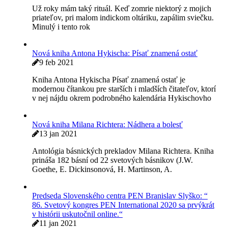
International
29 apr 2021
Online prezentácia v poradí druhého a plánovaného
každoročného „Indexu slobody písať 2020“ („Freedom
to write Index 2020“: https://pen.org/report/freedom-to-
write-index-2020/) Amerického centra PEN 23.
Predseda SC PEN Branislav Slyško na webinári
amerického PEN International v New Yorku
16 feb 2021
Sloboda tvoriť je nielen leitmotívom amerického
„Spojenia umelcov v ohrození“ pri PEN America, ale aj
nového a vôbec prvého komplexného „Sprievodcu
bezpečnosti
Odišiel Peter Čačko (18. 4. 1936 – 6. 2. 2021)
10 feb 2021
Už roky mám taký rituál. Keď zomrie niektorý z mojich
priateľov, pri malom indickom oltáriku, zapálim sviečku.
Minulý i tento rok