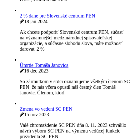
29 jan 2024
V Slovenskom inštitúte vo Varšave sa 7. decembra 2023
uskutočnilo diskusné stretnutie so slovenským
publicistom, literátom, prekladateľom, bývalým
diplomatom (naposledy
Prezidentka prof. Mária Bátorová na STV 24
29 jan 2024
3. 1. 2024 bola na STV 24 v relácii
Interview odvysielaná relácia o literatúre s prof. PhDr.
Máriou Bátorrovou, DrSc., akademičkou UčS
Záver roka 2023 v SC PEN
18 jan 2024
Dňa 14. 12. 2023 sa konalo záverečné stretnutie
Slovenského centra PEN Klubu v prednáškovej sále
UKB, s ktorou má tento
2 % dane pre Slovenské centrum PEN