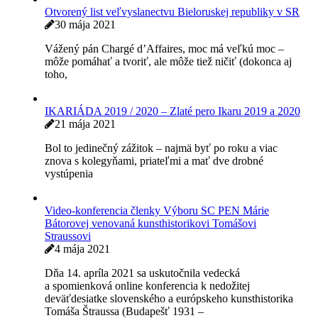
Osobnosť, akú naša divadelná, filmová a hudobná scéna
nemala a už nebude mať, pretože talent Milana
Zvonko Taneski: POETIKA DISLOKÁCIE
6 júla 2021
V týchto dňoch vo vydavateľstve Univerzity
Komenského v Bratislave vychádza vedecká monografia
„POETIKA DISLOKÁCIE – Komparatistické sondy k
migráciám v
Vyšla antológia poviedok členov SC PEN Príbehy a iné
slasti
9 júna 2021
Osudy zväzkov kníh bývajú rôzne, najmä keď ide
o antológie, ktoré sú výsledkom predstavy, že tento žáner
má byť reprezentatívny výber
Otvorený list veľvyslanectvu Bieloruskej republiky v SR
30 mája 2021