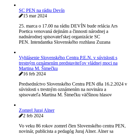
Pocta Amritovi Mehtovi na indickej ambasáde
20 apr 2024
Oslávili a pripomenuli sme si Dr. Amrita Mehtu,
propagátora slovenskej literatúry na veľkom indickom
trhu prekladmi a aj časopisom Saar
SC PEN na rádiu Devín
15 mar 2024