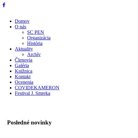
Domov
O nás
SC PEN
Organizácia
História
Aktuality
Archív
Členovia
Galéria
Knižnica
Kontakt
Ocenenia
COVIDEKAMERON
Festival J. Smreka
Posledné novinky