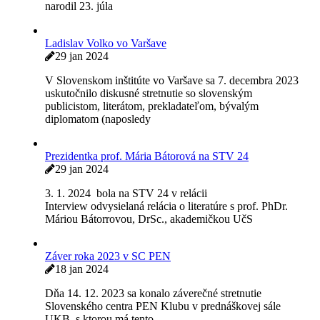
25. marca o 17.00 na rádiu DEVÍN bude relácia Ars
Poetica venovaná dejinám a činnosti národnej a
nadnárodnej spisovateľskej organizácie SC
PEN. Intendantka Slovenského rozhlasu Zuzana
Vyhlásenie Slovenského Centra P.E.N. v súvislosti s
trestným oznámením predstaviteľov vládnej moci na
Martina M. Šimečku
16 feb 2024
Predsedníctvo Slovenského Centra PEN dňa 16.2.2024 v
súvislosti s trestným oznámením na novinára a
spisovateľa Martina M. Šimečku väčšinou hlasov
Zomrel Juraj Alner
2 feb 2024
Vo veku 86 rokov zomrel člen Slovenského centra PEN,
novinár, publicista a pedagóg Juraj Alner. Alner sa
narodil 23. júla
Ladislav Volko vo Varšave