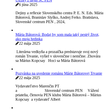
Útržky z dejín SC PEN
6 júna 2025
Dejiny a reflexie Slovenského centra P. E. N. Eds. Mária
Bátorová, Branislav Slyško, Andrej Ferko. Bratislava,
Slovenské centrum PEN , 2024,
Mária Bátorová: Bodaj by som mala taký pestrý život,
ako moja hrdinka
22 mája 2025
Literárna vedkyňa a prozaička predstavuje svoj nový
román Trvanie, vyšiel v slovenčine i nemčine. Zhovára
sa Márius Kopcsay Hoci sa Mária Bátorová
Pozvánka na uvedenie románu Márie Bátorovej Trvanie
22 mája 2025
Vydavateľstvo Marenčin PT
a Slovenské centrum PEN Vážení
priatelia, členovia PEN klubu Mária Bátorová – Márius
Kopcsay a vydavateľ Albert