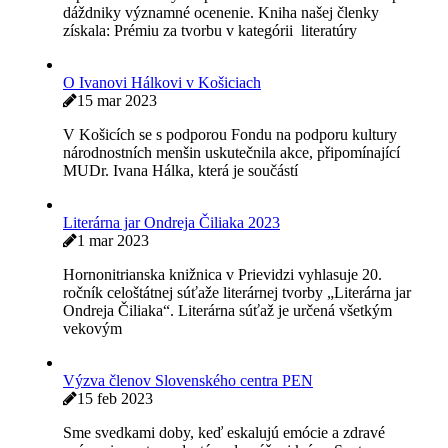
Priatelia, nesmúťte, Milka si len trochu ľahla, aby si
odpočinula …
9 júna 2023
Niekto, ako Milka Zimková nemôže zomrieť. Odkedy
sme sa krátko po revolúcii stretli v jednej televíznej
relácii, bola stále všade, kde
Mária Bátorová vydala v roku 2022 tri knihy rozličných
žánrov
3 mája 2023
Nestáva sa každý deň, aby jeden z našich členov vydal v
jednom roku tri publikácie. Mária Bátorová však vydala
v
Prestížna prémia za knihu pre detského čitateľa.
2 mája 2023
Spolok slovenských spisovateľov udelil knihe Kde pršia
dáždniky významné ocenenie. Kniha našej členky
získala: Prémiu za tvorbu v kategórii literatúry