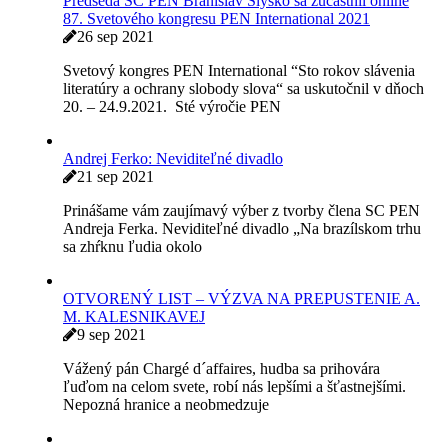
Ondreja Čiliaka“. Literárna súťaž je určená všetkým
vekovým
Vyhlásenie k situácii na Ukrajine
25 feb 2022
Asociácia organizácií spisovateľov Slovenska,
združujúca šesť spisovateľských organizácií vyslovuje
hlboké znepokojenie nad vpádom ruských vojsk na
územie suverénnej Ukrajiny. Udalosti
Cenu SC PEN 2020 získal Jozef Leikert za dielo
Mňačko a Izrael
5 okt 2021
Ako každoročne, tak aj v tomto roku, odborná porota
Slovenského centra PEN udelila výročnú cenu za
literárne dielo autorovi – členovi
Predseda SC PEN Branislav Slyško sa zúčastnil online
87. Svetového kongresu PEN International 2021
26 sep 2021