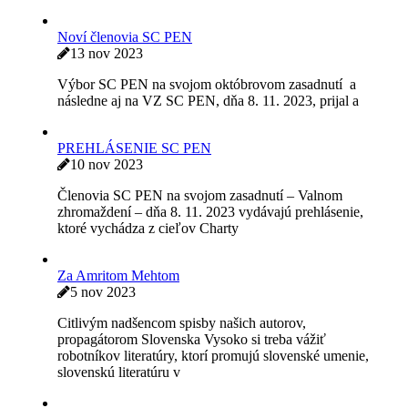
18 jan 2024
Ak chcete podporiť Slovenské centrum PEN, súčasť
najvýznamnejšej medzinárodnej spisovateľskej
organizácie, a súčasne slobodu slova, máte možnosť
darovať 2 %
Úmrtie Tomáša Janovica
16 dec 2023
So zármutkom v srdci oznamujeme všetkým členom SC
PEN, že nás včera opustil náš čestný člen Tomáš
Janovic. Členom, ktorí
Zmena vo vedení SC PEN
15 nov 2023
Valé zhromaždenie SC PEN dňa 8. 11. 2023 schválilo
návrh výboru SC PEN na výmenu vedúcej funkcie
prezidenta SC PEN
Noví členovia SC PEN
13 nov 2023