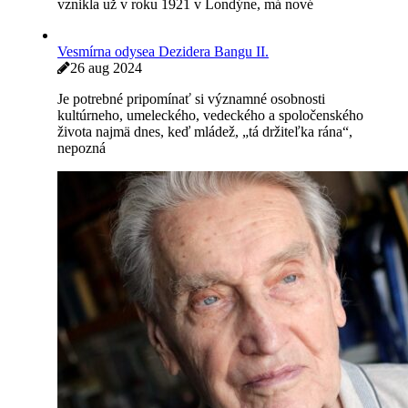
vznikla už v roku 1921 v Londýne, má nové
Vesmírna odysea Dezidera Bangu II.
26 aug 2024
Je potrebné pripomínať si významné osobnosti
kultúrneho, umeleckého, vedeckého a spoločenského
života najmä dnes, keď mládež, „tá držiteľka rána“,
nepozná