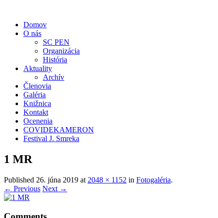
Domov
O nás
SC PEN
Organizácia
História
Aktuality
Archív
Členovia
Galéria
Knižnica
Kontakt
Ocenenia
COVIDEKAMERON
Festival J. Smreka
1 MR
Published
26. júna 2019
at
2048 × 1152
in
Fotogaléria
.
← Previous
Next →
Comments