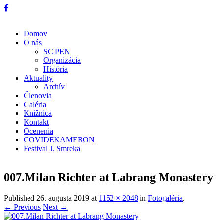
Domov
O nás
SC PEN
Organizácia
História
Aktuality
Archív
Členovia
Galéria
Knižnica
Kontakt
Ocenenia
COVIDEKAMERON
Festival J. Smreka
007.Milan Richter at Labrang Monastery
Published
26. augusta 2019
at
1152 × 2048
in
Fotogaléria
.
← Previous
Next →