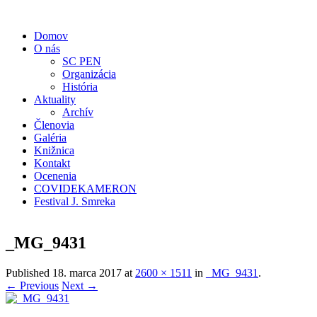
Domov
O nás
SC PEN
Organizácia
História
Aktuality
Archív
Členovia
Galéria
Knižnica
Kontakt
Ocenenia
COVIDEKAMERON
Festival J. Smreka
_MG_9431
Published
18. marca 2017
at
2600 × 1511
in
_MG_9431
.
← Previous
Next →