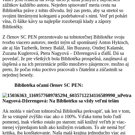
zážitkov každého autora. Nejeden spisovateľ meria cestu na
Bibliotéku práve z tohto dôvodu. Iný zas preto, aby sa stretol so
svojimi literárnymi kolegami a podebatoval s nimi. Veď pri pohári
vína, či šálke kávy sa najlepšie rozoberajú klady a zápory
Bibliotéky.
Z členov SC PEN prezentovalo na tohtotorčnej Bibliotéke svoju
tvorbu viacero autorov, medzi iným už spomínaný Anton Hykisch,
ale aj Ján Tazberík, Ireney Baláž, Ján Buzassy, Ondrej Kalamár,
Zuzana Kuglerová, Ptera Nagyová – Džerengová a ďalší. Dá sa
povedať, že pre všetkých bola Bibliotéka prospešná, zaujímavá aj
úspšená a na ich prezentácie prišlo množstvo záujemcov. možno aj
preto, že počas roku poctivo pracovali s čitateĺmi a zúčastnili sa
nejednej besedy.
Bibliotéka očami členov SC PEN:
Petra
Nagyová-Džerengová: Na Bibliotéku sa vždy veľmi teším
Ak mohla v niečom tohtoročná Bibliotéka prekvapiť, tak len v tom,
že sa vstupné zvýšilo viac ako o 100%. Vďaka tomu bolo ľudí
pomenej, inak všetko ostalo po starom: náš knižný veľtrh je viac-
menej výpredajom kníh ako knižným sviatkom. To ale nemá byť
kritika, iba konštatovanie. Naša malá krajina jednoducho viac asi