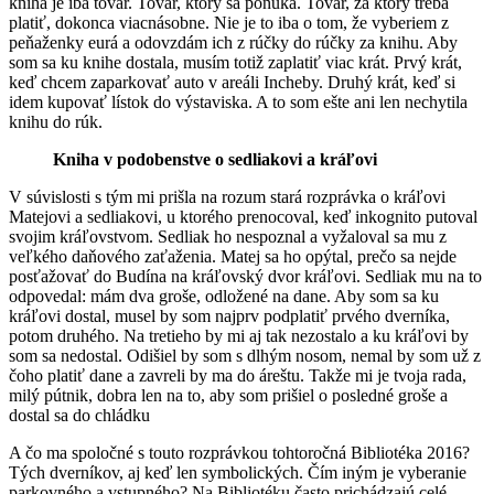
kniha je iba tovar. Tovar, ktorý sa ponúka. Tovar, za ktorý treba
platiť, dokonca viacnásobne. Nie je to iba o tom, že vyberiem z
peňaženky eurá a odovzdám ich z rúčky do rúčky za knihu. Aby
som sa ku knihe dostala, musím totiž zaplatiť viac krát. Prvý krát,
keď chcem zaparkovať auto v areáli Incheby. Druhý krát, keď si
idem kupovať lístok do výstaviska. A to som ešte ani len nechytila
knihu do rúk.
Kniha v podobenstve o sedliakovi a kráľovi
V súvislosti s tým mi prišla na rozum stará rozprávka o kráľovi
Matejovi a sedliakovi, u ktorého prenocoval, keď inkognito putoval
svojim kráľovstvom. Sedliak ho nespoznal a vyžaloval sa mu z
veľkého daňového zaťaženia. Matej sa ho opýtal, prečo sa nejde
posťažovať do Budína na kráľovský dvor kráľovi. Sedliak mu na to
odpovedal: mám dva groše, odložené na dane. Aby som sa ku
kráľovi dostal, musel by som najprv podplatiť prvého dverníka,
potom druhého. Na tretieho by mi aj tak nezostalo a ku kráľovi by
som sa nedostal. Odišiel by som s dlhým nosom, nemal by som už z
čoho platiť dane a zavreli by ma do áreštu. Takže mi je tvoja rada,
milý pútnik, dobra len na to, aby som prišiel o posledné groše a
dostal sa do chládku
A čo ma spoločné s touto rozprávkou tohtoročná Bibliotéka 2016?
Tých dverníkov, aj keď len symbolických. Čím iným je vyberanie
parkovného a vstupného? Na Bibliotéku často prichádzajú celé