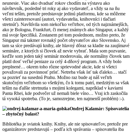
neunesie. Viac ako dvadsať rokov chodím na výstavu ako
návštevník, posledné tri roky aj ako vydavateľ, a vždy sa na ňu
veľmi teším, pretože predstavuje jedinú platformu, kde sa môžeme
všetci zainteresovaní (autori, vydavatelia, knihovníci i tlačiari
stretnúť). Navštívila som niekoľko veľtrhov, od tých najznámejších,
ako je Bologna, Frankfurt, či menej známych ako Singapur, a každý
má svoje špecifiká. Zostanem pri tom poslednom, možno preto, že
Singapur má takmer rovnaký počet obyvateľov ako Slovensko. Aj
tam sa síce predávajú knihy, ale hlavný dôraz sa kladie na zaujímavé
semináre, z ktorých si človek až nevie vybrať. Mala som pozvanie,
keďže som jeden taký seminár moderovala, ale normálny človek tam
platil dosť veľké peniaze za celý 4-dňový program. A vždy bolo
preplnené… okrem toho rôzne sprievodné akcie, kde si všetci
považovali za povinnosť prísť. Netreba však ísť tak ďaleko… stačí
sa pozrieť na susednú Prahu. Možno raz bude aj náš veľtrh
skutočným veľtrhom so všetkým, čo k tomu patrí, medzitým sa však
teším na ďalšie stretnutia s mojimi kolegami, napríklad v kaviarni
Panta Rhei, kde podvečer už nemali biele víno… Vraj ich zaskočila
tá vysoká spotreba. (To je, samozrejme, ten najmenší problém) :-).
Ondrej Kalamár: Spisovatelia
– zbytočný balast?
Bibliotéka je sviatok knihy. Knihy, ale nie spisovateľov, pretože pre
oganizátorov predstavujú – podľa ich správania – spisovatelia iba