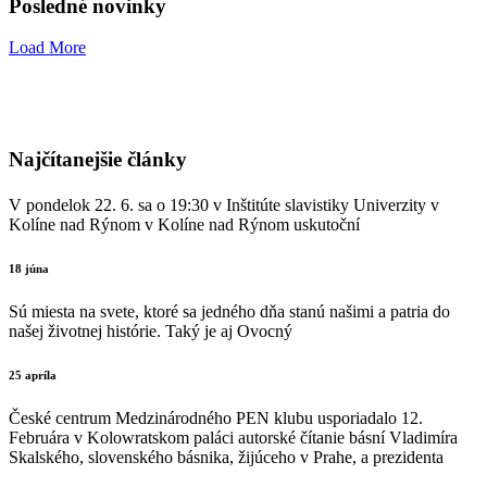
Posledné novinky
Load More
Najčítanejšie články
V pondelok 22. 6. sa o 19:30 v Inštitúte slavistiky Univerzity v
Kolíne nad Rýnom v Kolíne nad Rýnom uskutoční
18 júna
Sú miesta na svete, ktoré sa jedného dňa stanú našimi a patria do
našej životnej histórie. Taký je aj Ovocný
25 apríla
České centrum Medzinárodného PEN klubu usporiadalo 12.
Februára v Kolowratskom paláci autorské čítanie básní Vladimíra
Skalského, slovenského básnika, žijúceho v Prahe, a prezidenta