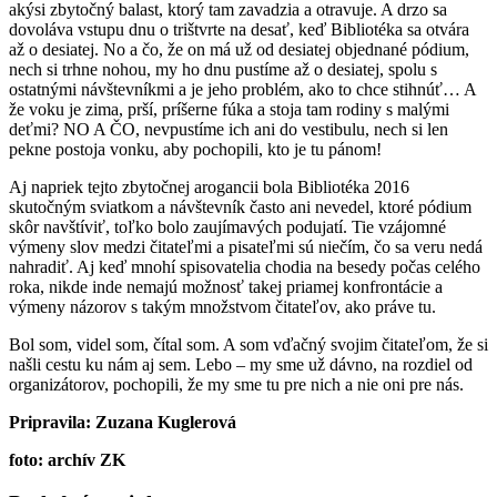
akýsi zbytočný balast, ktorý tam zavadzia a otravuje. A drzo sa
dovoláva vstupu dnu o trištvrte na desať, keď Bibliotéka sa otvára
až o desiatej. No a čo, že on má už od desiatej objednané pódium,
nech si trhne nohou, my ho dnu pustíme až o desiatej, spolu s
ostatnými návštevníkmi a je jeho problém, ako to chce stihnúť… A
že voku je zima, prší, príšerne fúka a stoja tam rodiny s malými
deťmi? NO A ČO, nevpustíme ich ani do vestibulu, nech si len
pekne postoja vonku, aby pochopili, kto je tu pánom!
Aj napriek tejto zbytočnej arogancii bola Bibliotéka 2016
skutočným sviatkom a návštevník často ani nevedel, ktoré pódium
skôr navštíviť, toľko bolo zaujímavých podujatí. Tie vzájomné
výmeny slov medzi čitateľmi a pisateľmi sú niečím, čo sa veru nedá
nahradiť. Aj keď mnohí spisovatelia chodia na besedy počas celého
roka, nikde inde nemajú možnosť takej priamej konfrontácie a
výmeny názorov s takým množstvom čitateľov, ako práve tu.
Bol som, videl som, čítal som. A som vďačný svojim čitateľom, že si
našli cestu ku nám aj sem. Lebo – my sme už dávno, na rozdiel od
organizátorov, pochopili, že my sme tu pre nich a nie oni pre nás.
Pripravila: Zuzana Kuglerová
foto: archív ZK