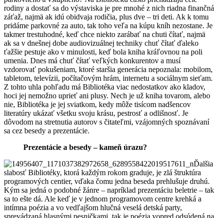
rodiny a dostať sa do výstaviska je pre mnohé z nich riadna finančná
záťaž, najmä ak idú obidvaja rodičia, plus dve – tri deti. Ak k tomu
pridáme parkovné za auto, tak toho veľa na kúpu kníh nezostane. Je
takmer trestuhodné, keď chce niekto zarábať na chuti čítať, najmä
ak sa v dnešnej dobe audiovizuálnej techniky chuť čítať ďaleko
ťažšie pestuje ako v minulosti, keď bola kniha kráľovnou na poli
umenia. Dnes má chuť čítať veľkých konkurentov a musí
vzdorovať pokušeniam, ktoré staršia generácia nepoznala: mobilom,
tabletom, televízii, počítačovým hrám, internetu a sociálnym sieťam.
Z tohto uhla pohľadu má Bibliotéka viac nedostatkov ako kladov,
hoci jej nemožno uprieť ani plusy. Nech je už kniha tovarom, alebo
nie, Bibliotéka je jej sviatkom, kedy môže tisícom nadšencov
literatúry ukázať všetku svoju krásu, pestrosť a odlišnosť. Je
dôvodom na stretnutia autorov s čitateľmi, vzájomných spoznávaní
sa cez besedy a prezentácie.
Prezentácie a besedy – kameň úrazu?
Ďalšia
slabosť Bibliotéky, ktorá každým rokom graduje, je zlá štruktúra
programových centier, vďaka čomu jedna beseda prehlušuje druhú.
Kým sa jedná o podobné žánre – napríklad prezentáciu beletrie – tak
sa to ešte dá. Ale keď je v jednom programovom centre krehká a
intímna poézia a vo vedľajšom hlučná veselá detská party,
sprevádzaná hlasnými pesničkami, tak je poézia vopred odsúdená na