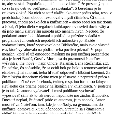
to, aby sa stala Popoluškou, utiahnutou v kúte. Čiže presne tým, na
čo sa hrajú deti vo vedľajšom „svätostánku“. S besedami je to
celkovo zložité. Na nich sa totiž ukáže, ako autor počas roka, resp. v
predchádzajúcom období, rezonoval v mysli čitateľov. Či s nimi
pracoval, chodil po školách a knižniciach – alebo sedel len tak doma
a čakal, či jeho dielo v regáloch kníhkupectiev osvieti duch svätý a
dá jeho menu žiarivejšiu aureolu ako menám iných. Nečudo, že
podaktorí autori boli sklamaní a pohľad na prázdne sedadlá v
programových centrách nepotešil ich autorské ego. Každé
vydavateľstvo, ktoré vystavovalo na Bibliotéke, malo svoje vlastné
esá, ktoré vyťahovalo na pódia. Treba poctivo priznať, že popri
menách, ktoré sú už dlhodobo majákmi na poli knižnej prezentácie
ako je Jozef Banáš, Gustáv Murín, sa do pozornosti čitateľov
vyšvihli aj iné, nové – napr. Ondrej Kalamár, Lena Riečanská, atď.
Pri otázke, čo spôsobilo, že sa ocitli bok po boku s renomovanými a
etablovanými autormi, treba hľadať odpoveď s hlbšími koreňmi. Za
čitateľským úspechom týchto mien je sústavná a nepretržitá práca s
publikom – či už cez facebook, twitter, resp. inú formu sociálnych
sietí alebo cez priame besedy na školách a v knižniciach. V podstate
je to tak, že autor a vydavateľ si musí publikum vychovať a
vypestovať sám, ak to tak nerobí, nepomôže mu žiadna Bibliotéka.
Dnes už neplatí, že čitateľ príde za autorom, je to naopak, Autor
musí ísť za čitateľom, tam, kde je, do školy, na gymnázium, do
knižnice, domova či klubu dôchodcov. Stretnúť sa s čitateľom a
vidieť jeho reakciu na svoje dielo je azda jedným z najväčších