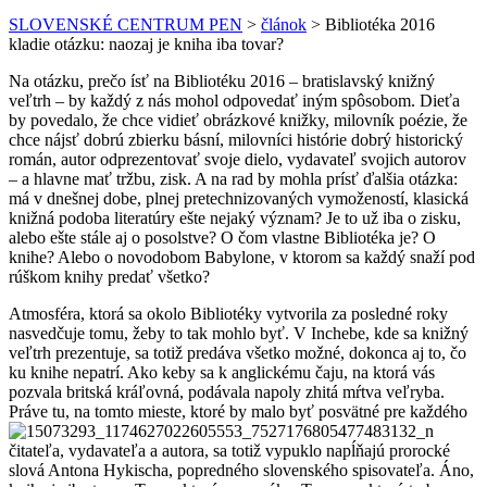
SLOVENSKÉ CENTRUM PEN
>
článok
>
Bibliotéka 2016
kladie otázku: naozaj je kniha iba tovar?
Na otázku, prečo ísť na Bibliotéku 2016 – bratislavský knižný
veľtrh – by každý z nás mohol odpovedať iným spôsobom. Dieťa
by povedalo, že chce vidieť obrázkové knižky, milovník poézie, že
chce nájsť dobrú zbierku básní, milovníci histórie dobrý historický
román, autor odprezentovať svoje dielo, vydavateľ svojich autorov
– a hlavne mať tržbu, zisk. A na rad by mohla prísť ďalšia otázka:
má v dnešnej dobe, plnej pretechnizovaných vymožeností, klasická
knižná podoba literatúry ešte nejaký význam? Je to už iba o zisku,
alebo ešte stále aj o posolstve? O čom vlastne Bibliotéka je? O
knihe? Alebo o novodobom Babylone, v ktorom sa každý snaží pod
rúškom knihy predať všetko?
Atmosféra, ktorá sa okolo Bibliotéky vytvorila za posledné roky
nasvedčuje tomu, žeby to tak mohlo byť. V Inchebe, kde sa knižný
veľtrh prezentuje, sa totiž predáva všetko možné, dokonca aj to, čo
ku knihe nepatrí. Ako keby sa k anglickému čaju, na ktorá vás
pozvala britská kráľovná, podávala napoly zhitá mŕtva veľryba.
Práve tu, na tomto mieste, ktoré by malo byť posvätné pre každého
čitateľa, vydavateľa a autora, sa totiž vypuklo napĺňajú prorocké
slová Antona Hykischa, popredného slovenského spisovateľa. Áno,