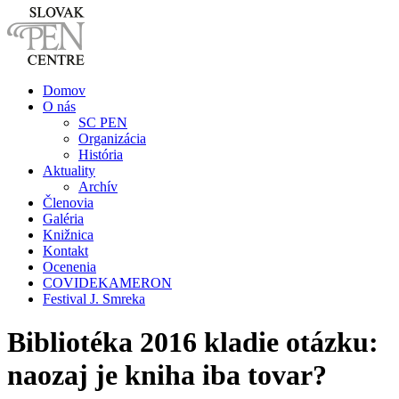
Domov
O nás
SC PEN
Organizácia
História
Aktuality
Archív
Členovia
Galéria
Knižnica
Kontakt
Ocenenia
COVIDEKAMERON
Festival J. Smreka
Bibliotéka 2016 kladie otázku:
naozaj je kniha iba tovar?