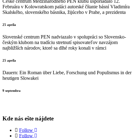
České centrum Medzinárodného PEN klubu usporiadalo 12.
Februára v Kolowratskom paláci autorské čítanie básní Vladimíra
Skalského, slovenského básnika, žijúceho v Prahe, a prezidenta
25 apríla
Slovenské centrum PEN nadviazalo v spolupráci so Slovensko-
českým klubom na tradíciu stretnutí spisovateľov navzájom
najbližších národov, ktoré sa dlhé roky konali v rámci
25 apríla
Dauern: Ein Roman über Liebe, Forschung und Populismus in der
heutigen Slowakei
9 septembra
Kde nás ešte nájdete
Follow
Follow