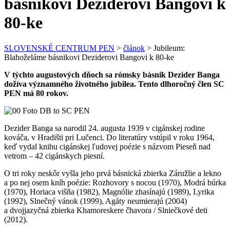
básnikovi Deziderovi Bangovi k
80-ke
SLOVENSKÉ CENTRUM PEN
>
článok
>
Jubileum:
Blahoželáme básnikovi Deziderovi Bangovi k 80-ke
V týchto augustových dňoch sa rómsky básnik Dezider Banga
dožíva významného životného jubilea. Tento dlhoročný člen SC
PEN má 80 rokov.
Dezider Banga sa narodil 24. augusta 1939 v cigánskej rodine
kováča, v Hradišti pri Lučenci. Do literatúry vstúpil v roku 1964,
keď vydal knihu cigánskej ľudovej poézie s názvom Pieseň nad
vetrom – 42 cigánskych piesní.
O tri roky neskôr vyšla jeho prvá básnická zbierka Záružlie a lekno
a po nej osem kníh poézie: Rozhovory s nocou (1970), Modrá búrka
(1970), Horiaca višňa (1982), Magnólie zhasínajú (1989), Lyrika
(1992), Slnečný vánok (1999), Agáty neumierajú (2004)
a dvojjazyčná zbierka Khamoreskere čhavora / Slniečkové deti
(2012).