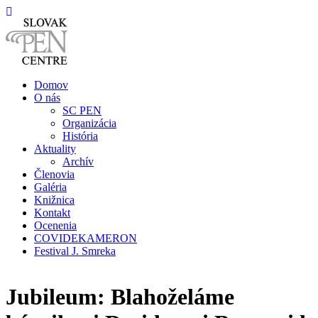
Domov
O nás
SC PEN
Organizácia
História
Aktuality
Archív
Členovia
Galéria
Knižnica
Kontakt
Ocenenia
COVIDEKAMERON
Festival J. Smreka
Jubileum: Blahoželáme