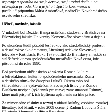
ospevuje a spomína na svoje detstvo, svoju rodnú dedinu, na
očarujúcu prírodu, ktorá je jeho inšpirátorkou, múzou a
posilou,“
pripomína Mária Ambrušová, riaditeľka Novohradského
osvetového strediska.
Učiteľ, novinár, básnik
V mladosti bol Dezider Banga učiteľom, študoval v Bratislave na
Filozofickej fakulte Univerzity Komenského slovenčinu a dejepis.
Po ukončení štúdií pôsobil šesť rokov ako stredoškolský profesor
a desať rokov ako dramaturg Literárnej redakcie Slovenskej
televízie v Košiciach. Roku 1979 odišiel do Bratislavy a neskôr sa
stal šéfredaktorom spoločenského mesačníka Nová cesta, kde
pôsobil až do roku 1990.
Bol predsedom občianskeho združenia Romani kultura
a šéfredaktorom kultúrno-spoločenského mesačníka Roma
a detského rómskeho časopisu Luluďi. Okrem toho bol
šéfredaktorom a vydavateľom Pracovných listov pre Rómov
Buťaketo nevipen (týždenník pre rozvoj zamestnanosti Rómov),
ktoré mali prispieť k ich lepšiemu uplatneniu na trhu práce.
Za mimoriadne zásluhy o rozvoj v oblasti kultúry, osobitne rómskej
literatúry, bol básnik v roku 2009 ocenený Radom Ľudovíta Štúra
III. triedy. Momentálne žije v Bratislave.