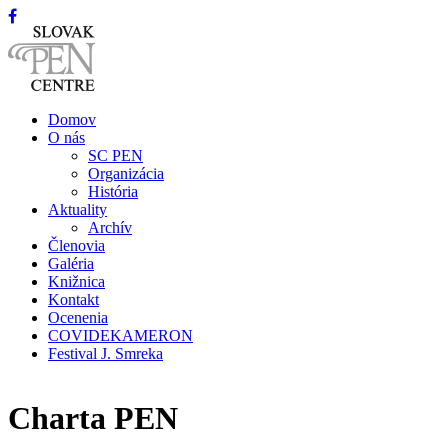
Domov
O nás
SC PEN
Organizácia
História
Aktuality
Archív
Členovia
Galéria
Knižnica
Kontakt
Ocenenia
COVIDEKAMERON
Festival J. Smreka
Charta PEN