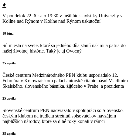
V pondelok 22. 6. sa o 19:30 v Inštitúte slavistiky Univerzity v
Kolíne nad Rýnom v Kolíne nad Rýnom uskutoční
18 júna
Sú miesta na svete, ktoré sa jedného dňa stanú našimi a patria do
našej životnej histórie. Taký je aj Ovocný
25 apríla
České centrum Medzinárodného PEN klubu usporiadalo 12.
Februára v Kolowratskom paláci autorské čítanie básní Vladimíra
Skalského, slovenského básnika, žijúceho v Prahe, a prezidenta
25 apríla
Slovenské centrum PEN nadviazalo v spolupráci so Slovensko-
českým klubom na tradíciu stretnutí spisovateľov navzájom
najbližších národov, ktoré sa dlhé roky konali v rámci
25 apríla