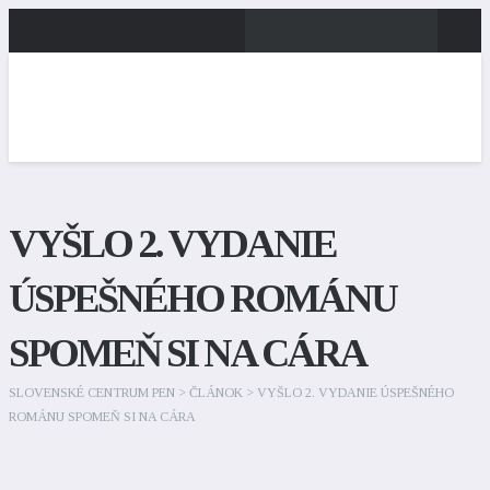
VYŠLO 2. VYDANIE
ÚSPEŠNÉHO ROMÁNU
SPOMEŇ SI NA CÁRA
SLOVENSKÉ CENTRUM PEN
>
ČLÁNOK
>
VYŠLO 2. VYDANIE ÚSPEŠNÉHO
ROMÁNU SPOMEŇ SI NA CÁRA