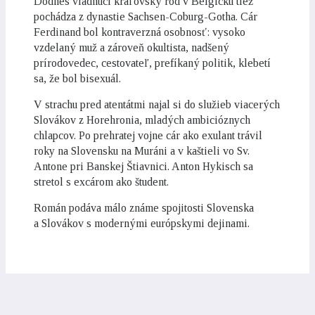
Dodnes vládnuci kráľovský rod v Belgicku tiež
pochádza z dynastie Sachsen-Coburg-Gotha. Cár
Ferdinand bol kontraverzná osobnosť: vysoko
vzdelaný muž a zároveň okultista, nadšený
prírodovedec, cestovateľ, prefíkaný politik, klebetí
sa, že bol bisexuál.
V strachu pred atentátmi najal si do služieb viacerých
Slovákov z Horehronia, mladých ambicióznych
chlapcov. Po prehratej vojne cár ako exulant trávil
roky na Slovensku na Muráni a v kaštieli vo Sv.
Antone pri Banskej Štiavnici. Anton Hykisch sa
stretol s excárom ako študent.
Román podáva málo známe spojitosti Slovenska
a Slovákov s modernými európskymi dejinami.