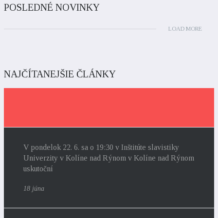
POSLEDNÉ NOVINKY
LOAD MORE
NAJČÍTANEJŠIE ČLÁNKY
V pondelok 22. 6. sa o 19:30 v Inštitúte slavistiky
Univerzity v Kolíne nad Rýnom v Kolíne nad Rýnom
uskutoční
18 júna