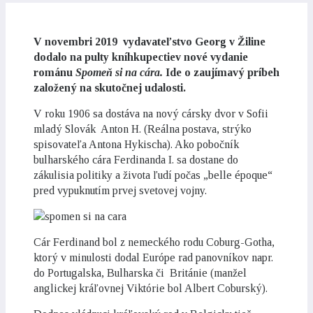
V novembri 2019 vydavateľstvo Georg v Žiline
dodalo na pulty kníhkupectiev nové vydanie
románu
Spomeň si na cára.
Ide o zaujímavý príbeh
založený na skutočnej udalosti.
V roku 1906 sa dostáva na nový cársky dvor v Sofii
mladý Slovák Anton H. (Reálna postava, strýko
spisovateľa Antona Hykischa). Ako pobočník
bulharského cára Ferdinanda I. sa dostane do
zákulisia politiky a života ľudí počas „belle époque“
pred vypuknutím prvej svetovej vojny.
Cár Ferdinand bol z nemeckého rodu Coburg-Gotha,
ktorý v minulosti dodal Európe rad panovníkov napr.
do Portugalska, Bulharska či Británie (manžel
anglickej kráľovnej Viktórie bol Albert Coburský).