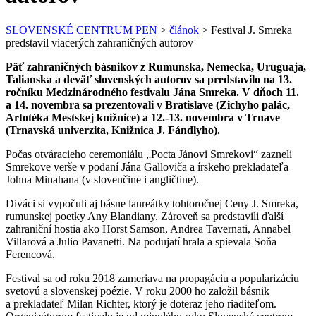
SLOVENSKÉ CENTRUM PEN
>
článok
>
Festival J. Smreka
predstavil viacerých zahraničných autorov
Päť zahraničných básnikov z Rumunska, Nemecka, Uruguaja,
Talianska a deväť slovenských autorov sa predstavilo na 13.
ročníku Medzinárodného festivalu Jána Smreka. V dňoch 11.
a 14. novembra sa prezentovali v Bratislave (Zichyho palác,
Artotéka Mestskej knižnice) a 12.-13. novembra v Trnave
(Trnavská univerzita, Knižnica J. Fándlyho).
Počas otváracieho ceremoniálu „Pocta Jánovi Smrekovi“ zazneli
Smrekove verše v podaní Jána Galloviča a írskeho prekladateľa
Johna Minahana (v slovenčine i angličtine).
Diváci si vypočuli aj básne laureátky tohtoročnej Ceny J. Smreka,
rumunskej poetky Any Blandiany. Zároveň sa predstavili ďalší
zahraniční hostia ako Horst Samson, Andrea Tavernati, Annabel
Villarová a Julio Pavanetti. Na podujatí hrala a spievala Soňa
Ferencová.
Festival sa od roku 2018 zameriava na propagáciu a popularizáciu
svetovú a slovenskej poézie. V roku 2000 ho založil básnik
a prekladateľ Milan Richter, ktorý je doteraz jeho riaditeľom.