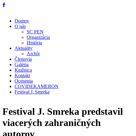
Domov
O nás
SC PEN
Organizácia
História
Aktuality
Archív
Členovia
Galéria
Knižnica
Kontakt
Ocenenia
COVIDEKAMERON
Festival J. Smreka
Festival J. Smreka predstavil
viacerých zahraničných
autorov