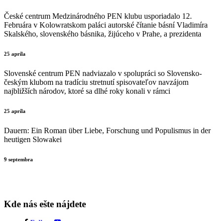
České centrum Medzinárodného PEN klubu usporiadalo 12.
Februára v Kolowratskom paláci autorské čítanie básní Vladimíra
Skalského, slovenského básnika, žijúceho v Prahe, a prezidenta
25 apríla
Slovenské centrum PEN nadviazalo v spolupráci so Slovensko-
českým klubom na tradíciu stretnutí spisovateľov navzájom
najbližších národov, ktoré sa dlhé roky konali v rámci
25 apríla
Dauern: Ein Roman über Liebe, Forschung und Populismus in der
heutigen Slowakei
9 septembra
Kde nás ešte nájdete