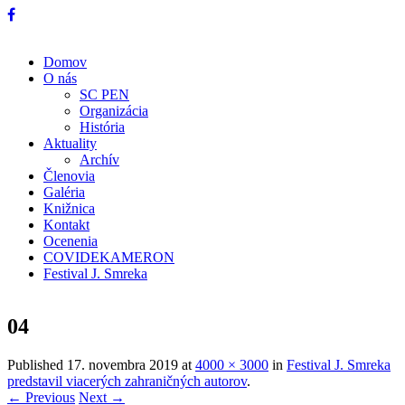
Domov
O nás
SC PEN
Organizácia
História
Aktuality
Archív
Členovia
Galéria
Knižnica
Kontakt
Ocenenia
COVIDEKAMERON
Festival J. Smreka
04
Published
17. novembra 2019
at
4000 × 3000
in
Festival J. Smreka
predstavil viacerých zahraničných autorov
.
← Previous
Next →