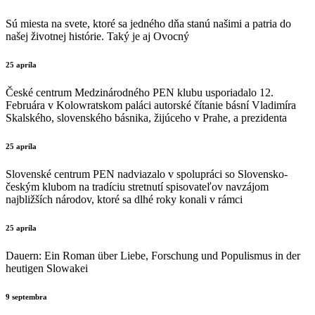
Sú miesta na svete, ktoré sa jedného dňa stanú našimi a patria do
našej životnej histórie. Taký je aj Ovocný
25 apríla
České centrum Medzinárodného PEN klubu usporiadalo 12.
Februára v Kolowratskom paláci autorské čítanie básní Vladimíra
Skalského, slovenského básnika, žijúceho v Prahe, a prezidenta
25 apríla
Slovenské centrum PEN nadviazalo v spolupráci so Slovensko-
českým klubom na tradíciu stretnutí spisovateľov navzájom
najbližších národov, ktoré sa dlhé roky konali v rámci
25 apríla
Dauern: Ein Roman über Liebe, Forschung und Populismus in der
heutigen Slowakei
9 septembra