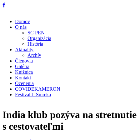
Domov
O nás
SC PEN
Organizácia
História
Aktuality
Archív
Členovia
Galéria
Knižnica
Kontakt
Ocenenia
COVIDEKAMERON
Festival J. Smreka
India klub pozýva na stretnutie
s cestovateľmi