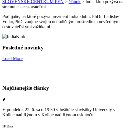
SLOVENSKÉ CENTRUM PEN
>
článok
>
India klub pozýva na
stretnutie s cestovateľmi
Podujatie, na ktoré pozýva prezident India klubu, PhDr. Ladislav
Volko,PhD. zaujme svojim netradičným prostredím a nevšednými
cestovateľskými zážitkami.
Posledné novinky
Load More
Najčítanejšie články
V pondelok 22. 6. sa o 19:30 v Inštitúte slavistiky Univerzity v
Kolíne nad Rýnom v Kolíne nad Rýnom uskutoční
18 júna