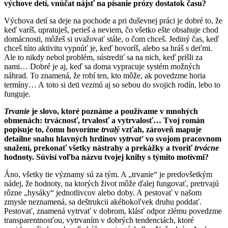
výchove detí, vnúčat nájsť na písanie prózy dostatok času?
Výchova detí sa deje na pochode a pri duševnej práci je dobré to, že
keď varíš, upratuješ, perieš a neviem, čo všetko ešte obsahuje chod
domácnosti, môžeš si uvažovať stále, o čom chceš. Jediný čas, keď
chceš túto aktivitu vypnúť je, keď hovoríš, alebo sa hráš s deťmi.
Ale to nikdy nebol problém, sústrediť sa na nich, keď prišli za
nami… Dobré je aj, keď sa doma vypracuje systém možných
náhrad. To znamená, že robí ten, kto môže, ak povedzme horia
termíny… A toto si deti vezmú aj so sebou do svojich rodín, lebo to
funguje.
Trvanie
je slovo, ktoré poznáme a používame v mnohých
obmenách: trvácnosť, trvalosť a vytrvalosť… Tvoj román
popisuje to, čomu hovoríme
trvalý
vzťah, zároveň mapuje
detailne snahu hlavných hrdinov
vytrvať
vo svojom pracovnom
snažení, prekonať všetky nástrahy a prekážky a tvoriť
trvácne
hodnoty. Súvisí voľba názvu tvojej knihy s týmito motívmi?
Áno, všetky tie významy sú za tým. A „trvanie“ je predovšetkým
nádej, že hodnoty, na ktorých život môže ďalej fungovať, pretrvajú
rôzne „hysáky“ jednotlivcov alebo doby. A pestovať v našom
zmysle neznamená, sa deštrukcii akéhokoľvek druhu poddať.
Pestovať, znamená vytrvať v dobrom, klásť odpor zlému povedzme
transparentnosťou, vytrvaním v dobrých tendenciách, ktoré