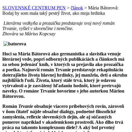
SLOVENSKÉ CENTRUM PEN
>
článok
>
Mária Bátorová:
Bodaj by som mala taký pestrý život, ako moja hrdinka
Literárna vedkyňa a prozaička predstavuje svoj nový román
Trvanie, vyšiel v slovenčine i nemčine.
Zhovára sa Márius Kopcsay
Hoci sa Mária Bátorová ako germanistka a slavistka venuje
literárnej vede, popri odborných publikáciách a článkoch má
za sebou jedenásť kníh, v ktorých sa prejavila ako prozaička
a poetka. Najnovší román Trvanie predstavuje rekapituláciu
doterajšieho života hlavnej hrdinky, jej manžela, detí a okruhu
najbližších ľudí. Života, ktorý stále trvá, ktorý je oslavou
vytrvalosti a je zasvätený hľadaniu hodnôt, ktoré pretrvajú
naveky. O románe Trvanie hovoríme s jeho autorkou Máriou
Bátorovou.
Román
Trvanie
obsahuje viacero príbehových rovín, zároveň
v ňom čitateľ nájde obsažné dialógy, podnetné filozofické
zamyslenia, reflexie slovenských dejín, ale aj súčasných
pomerov napríklad v akademickom prostredí. Ako dlho trvá
práca na takomto komplexnom diele? A aký bol prvotný