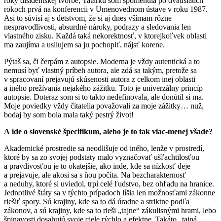
roky disidentskej tvorbe, Tatarku som spomenula po dvadsiatich
rokoch prvá na konferencii v Umenovednom ústave v roku 1987.
Asi to súvisí aj s detstvom, že si aj dnes všímam rôzne
nespravodlivosti, absurdné nároky, podrazy a sledovania len
vlastného zisku. Každá taká nekorektnosť, v ktorejkoľvek oblasti
ma zaujíma a usilujem sa ju pochopiť, nájsť korene.
Pýtaš sa, či čerpám z autopsie. Moderna je vždy autentická a to
nemusí byť vlastný príbeh autora, ale zdá sa takým, pretože sa
v spracovaní prejavujú skúsenosti autora z celkom inej oblasti
a iného prežívania nejakého zážitku. Toto je univerzálny princíp
autopsie. Doteraz som si to takto nedefinovala, ale donútil si ma.
Moje poviedky vždy čitatelia považovali za moje zážitky… nuž,
bodaj by som bola mala taký pestrý život!
A ide o slovenské špecifikum, alebo je to tak viac-menej všade?
Akademické prostredie sa neodlišuje od iného, lenže v prostredí,
ktoré by sa zo svojej podstaty malo vyznačovať ušľachtilosťou
a pravdivosťou je to okatejšie, ako inde, kde sa nízkosť deje
a prejavuje, ale akosi sa s ňou počíta. Na bezcharakternosť
a neduhy, ktoré si uviedol, trpí celé ľudstvo, bez ohľadu na hranice.
Jednotlivé štáty sa v týchto prípadoch líšia len možnosťami zákonne
riešiť spory. Sú krajiny, kde sa to dá úradne a striktne podľa
zákonov, a sú krajiny, kde sa to rieši „tajne“ zákulisnými hrami, lebo
špinavosti dosahujú svoje ciele rýchlo a efektne. Takáto „tajná