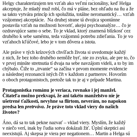
Helgy charakterizujem ten vzťah ako veľmi racionálny, keď Helga
akceptuje, že mladý muž robí, čo má v pláne, bez ohľadu na ňu a že
sa takto vytvára princíp ich spolužitia, totálne neromantický… vzťah
vzájomnej akceptácie. Na druhej strane tá dvojica spontánne
postavila vzťah na možnosti hovoriť, akejsi psychoanalýze… čo je
ozdravujúce samo o sebe. To je vklad, ktorý znamená blízkosť cez
druhého k sebe samému, teda vzájomnú potrebu zdieľania. To je vo
vzťahoch kľúčové, lebo je v tom dôvera a istota.
Ale práve v tých krízových chvíľach života si uvedomuje každý
z nich, že bez toho druhého nemôže byť, nie zo zvyku, ale pre to, čo
v prvej minúte stretnutia tí dvaja na sebe navzájom videli, a to by im
chýbalo. Čiže to „trvanie“ sa začína v prvom momente evidencie
a následnej rezonancii istých čŕt v každom z partnerov. Hovorím
o oboch protagonistoch, pretože tak to je aj v prípade Martina.
Protagonistka románu je veriaca, rovnako i jej manžel.
Čitateľa možno prekvapí, že ani takéto manželstvo nie je
ušetrené ťažkostí, nevyhne sa flirtom, neverám, no napokon
predsa len
pretrváva
. Je práve toto vklad viery do našich
životov?
Áno, dá sa to tak pekne nazvať – vklad viery. Myslím, že každý
v niečo verí, inak by ľudia sotva dokázali žiť. Úplní skeptici asi
neexistujú. Aj skepsa je viera per negationem… Martin a Helga sú