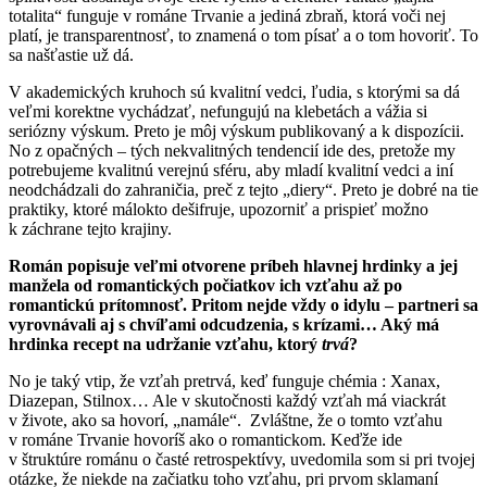
totalita“ funguje v románe Trvanie a jediná zbraň, ktorá voči nej
platí, je transparentnosť, to znamená o tom písať a o tom hovoriť. To
sa našťastie už dá.
V akademických kruhoch sú kvalitní vedci, ľudia, s ktorými sa dá
veľmi korektne vychádzať, nefungujú na klebetách a vážia si
seriózny výskum. Preto je môj výskum publikovaný a k dispozícii.
No z opačných – tých nekvalitných tendencií ide des, pretože my
potrebujeme kvalitnú verejnú sféru, aby mladí kvalitní vedci a iní
neodchádzali do zahraničia, preč z tejto „diery“. Preto je dobré na tie
praktiky, ktoré málokto dešifruje, upozorniť a prispieť možno
k záchrane tejto krajiny.
Román popisuje veľmi otvorene príbeh hlavnej hrdinky a jej
manžela od romantických počiatkov ich vzťahu až po
romantickú prítomnosť. Pritom nejde vždy o idylu – partneri sa
vyrovnávali aj s chvíľami odcudzenia, s krízami… Aký má
hrdinka recept na udržanie vzťahu, ktorý
trvá
?
No je taký vtip, že vzťah pretrvá, keď funguje chémia : Xanax,
Diazepan, Stilnox… Ale v skutočnosti každý vzťah má viackrát
v živote, ako sa hovorí, „namále“. Zvláštne, že o tomto vzťahu
v románe Trvanie hovoríš ako o romantickom. Keďže ide
v štruktúre románu o časté retrospektívy, uvedomila som si pri tvojej
otázke, že niekde na začiatku toho vzťahu, pri prvom sklamaní