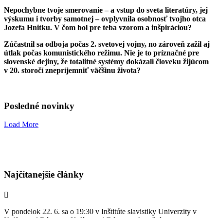
Nepochybne tvoje smerovanie – a vstup do sveta literatúry, jej
výskumu i tvorby samotnej – ovplyvnila osobnosť tvojho otca
Jozefa Hnitku. V čom bol pre teba vzorom a inšpiráciou?
Zúčastnil sa odboja počas 2. svetovej vojny, no zároveň zažil aj
útlak počas komunistického režimu. Nie je to príznačné pre
slovenské dejiny, že totalitné systémy dokázali človeku žijúcom
v 20. storočí znepríjemniť väčšinu života?
Posledné novinky
Load More
Najčítanejšie články
V pondelok 22. 6. sa o 19:30 v Inštitúte slavistiky Univerzity v