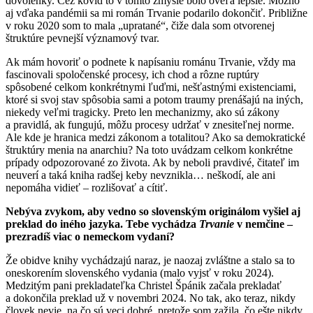
dovolenky. Cez kovid to v tomto zmysle bolo oveľa lepšie. Možno
aj vďaka pandémii sa mi román Trvanie podarilo dokončiť. Približne
v roku 2020 som to mala „upratané“, čiže dala som otvorenej
štruktúre pevnejší významový tvar.
Ak mám hovoriť o podnete k napísaniu románu Trvanie, vždy ma
fascinovali spoločenské procesy, ich chod a rôzne ruptúry
spôsobené celkom konkrétnymi ľuďmi, nešťastnými existenciami,
ktoré si svoj stav spôsobia sami a potom traumy prenášajú na iných,
niekedy veľmi tragicky. Preto len mechanizmy, ako sú zákony
a pravidlá, ak fungujú, môžu procesy udržať v znesiteľnej norme.
Ale kde je hranica medzi zákonom a totalitou? Ako sa demokratické
štruktúry menia na anarchiu? Na toto uvádzam celkom konkrétne
prípady odpozorované zo života. Ak by neboli pravdivé, čitateľ im
neuverí a taká kniha radšej keby nevznikla… neškodí, ale ani
nepomáha vidieť – rozlišovať a cítiť.
Nebýva zvykom, aby vedno so slovenským originálom vyšiel aj
preklad do iného jazyka. Tebe vychádza
Trvanie
v nemčine –
prezradíš viac o nemeckom vydaní?
Že obidve knihy vychádzajú naraz, je naozaj zvláštne a stalo sa to
oneskorením slovenského vydania (malo vyjsť v roku 2024).
Medzitým pani prekladateľka Christel Špánik začala prekladať
a dokončila preklad už v novembri 2024. No tak, ako teraz, nikdy
človek nevie, na čo sú veci dobré, pretože som zažila, čo ešte nikdy,