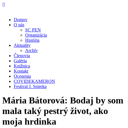
Domov
O nás
SC PEN
Organizácia
História
Aktuality
Archív
Členovia
Galéria
Knižnica
Kontakt
Ocenenia
COVIDEKAMERON
Festival J. Smreka
Mária Bátorová: Bodaj by som
mala taký pestrý život, ako
moja hrdinka