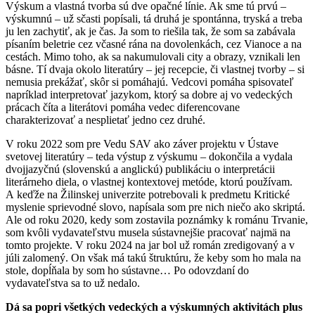
Výskum a vlastná tvorba sú dve opačné línie. Ak sme tú prvú –
výskumnú – už sčasti popísali, tá druhá je spontánna, tryská a treba
ju len zachytiť, ak je čas. Ja som to riešila tak, že som sa zabávala
písaním beletrie cez včasné rána na dovolenkách, cez Vianoce a na
cestách. Mimo toho, ak sa nakumulovali city a obrazy, vznikali len
básne. Tí dvaja okolo literatúry – jej recepcie, či vlastnej tvorby – si
nemusia prekážať, skôr si pomáhajú. Vedcovi pomáha spisovateľ
napríklad interpretovať jazykom, ktorý sa dobre aj vo vedeckých
prácach číta a literátovi pomáha vedec diferencovane
charakterizovať a nesplietať jedno cez druhé.
V roku 2022 som pre Vedu SAV ako záver projektu v Ústave
svetovej literatúry – teda výstup z výskumu – dokončila a vydala
dvojjazyčnú (slovenskú a anglickú) publikáciu o interpretácii
literárneho diela, o vlastnej kontextovej metóde, ktorú používam.
A keďže na Žilinskej univerzite potrebovali k predmetu Kritické
myslenie sprievodné slovo, napísala som pre nich niečo ako skriptá.
Ale od roku 2020, kedy som zostavila poznámky k románu Trvanie,
som kvôli vydavateľstvu musela sústavnejšie pracovať najmä na
tomto projekte. V roku 2024 na jar bol už román zredigovaný a v
júli zalomený. On však má takú štruktúru, že keby som ho mala na
stole, dopĺňala by som ho sústavne… Po odovzdaní do
vydavateľstva sa to už nedalo.
Dá sa popri všetkých vedeckých a výskumných aktivitách plus