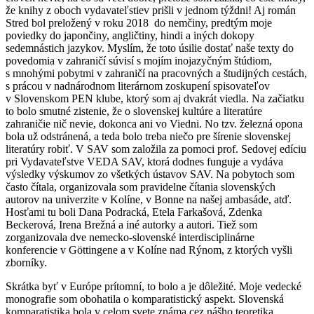
že knihy z oboch vydavateľstiev prišli v jednom týždni! Aj román
Stred bol preložený v roku 2018 do nemčiny, predtým moje
poviedky do japončiny, angličtiny, hindi a iných dokopy
sedemnástich jazykov. Myslím, že toto úsilie dostať naše texty do
povedomia v zahraničí súvisí s mojím inojazyčným štúdiom,
s mnohými pobytmi v zahraničí na pracovných a študijných cestách,
s prácou v nadnárodnom literárnom zoskupení spisovateľov
v Slovenskom PEN klube, ktorý som aj dvakrát viedla. Na začiatku
to bolo smutné zistenie, že o slovenskej kultúre a literatúre
zahraničie nič nevie, dokonca ani vo Viedni. No tzv. železná opona
bola už odstránená, a teda bolo treba niečo pre šírenie slovenskej
literatúry robiť. V SAV som založila za pomoci prof. Sedovej edíciu
pri Vydavateľstve VEDA SAV, ktorá dodnes funguje a vydáva
výsledky výskumov zo všetkých ústavov SAV. Na pobytoch som
často čítala, organizovala som pravidelne čítania slovenských
autorov na univerzite v Kolíne, v Bonne na našej ambasáde, atď.
Hosťami tu boli Dana Podracká, Etela Farkašová, Zdenka
Beckerová, Irena Brežná a iné autorky a autori. Tiež som
zorganizovala dve nemecko-slovenské interdisciplinárne
konferencie v Göttingene a v Kolíne nad Rýnom, z ktorých vyšli
zborníky.
Skrátka byť v Európe prítomní, to bolo a je dôležité. Moje vedecké
monografie som obohatila o komparatistický aspekt. Slovenská
komparatistika bola v celom svete známa cez nášho teoretika