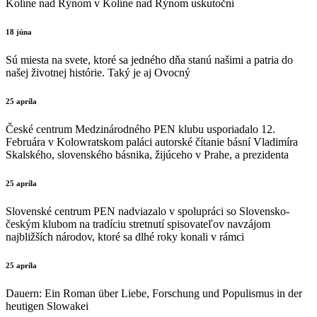
Kolíne nad Rýnom v Kolíne nad Rýnom uskutoční
18 júna
Sú miesta na svete, ktoré sa jedného dňa stanú našimi a patria do
našej životnej histórie. Taký je aj Ovocný
25 apríla
České centrum Medzinárodného PEN klubu usporiadalo 12.
Februára v Kolowratskom paláci autorské čítanie básní Vladimíra
Skalského, slovenského básnika, žijúceho v Prahe, a prezidenta
25 apríla
Slovenské centrum PEN nadviazalo v spolupráci so Slovensko-
českým klubom na tradíciu stretnutí spisovateľov navzájom
najbližších národov, ktoré sa dlhé roky konali v rámci
25 apríla
Dauern: Ein Roman über Liebe, Forschung und Populismus in der
heutigen Slowakei