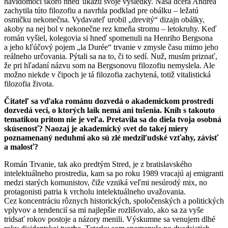
navidomoči skoro hneď ukážu svoje výsledky. Naša dcéra Andrea
zachytila túto filozofiu a navrhla podklad pre obálku – ležatú
osmičku nekonečna. Vydavateľ urobil „drevitý“ dizajn obálky,
akoby na nej bol v nekonečne rez kmeňa stromu – letokruhy. Keď
román vyšiel, kolegovia si hneď spomenuli na Henriho Bergsona
a jeho kľúčový pojem „la Durée“ trvanie v zmysle času mimo jeho
reálneho určovania. Pýtali sa na to, či to sedí. Nuž, musím priznať,
že pri hľadaní názvu som na Bergsonovu filozofiu nemyslela. Ale
možno niekde v čipoch je tá filozofia zachytená, totiž vitalistická
filozofia života.
Čitateľ sa vďaka románu dozvedá o akademickom prostredí
dozvedá veci, o ktorých laik nemá ani tušenia. Kníh s takouto
tematikou pritom nie je veľa. Pretavila sa do diela tvoja osobná
skúsenosť? Naozaj je akademický svet do takej miery
poznamenaný neduhmi ako sú zlé medziľudské vzťahy, závisť
a malosť?
Román Trvanie, tak ako predtým Stred, je z bratislavského
intelektuálneho prostredia, kam sa po roku 1989 vracajú aj emigranti
medzi starých komunistov, čiže vzniká veľmi nesúrodý mix, no
protagonisti patria k vrcholu intelektuálneho uvažovania.
Cez koncentráciu rôznych historických, spoločenských a politických
vplyvov a tendencií sa mi najlepšie rozlišovalo, ako sa za vyše
tridsať rokov postoje a názory menili. Výskumne sa venujem dlhé