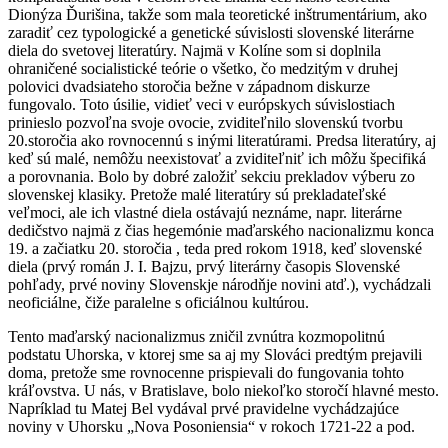
Dionýza Ďurišina, takže som mala teoretické inštrumentárium, ako
zaradiť cez typologické a genetické súvislosti slovenské literárne
diela do svetovej literatúry. Najmä v Kolíne som si doplnila
ohraničené socialistické teórie o všetko, čo medzitým v druhej
polovici dvadsiateho storočia bežne v západnom diskurze
fungovalo. Toto úsilie, vidieť veci v európskych súvislostiach
prinieslo pozvoľna svoje ovocie, zviditeľnilo slovenskú tvorbu
20.storočia ako rovnocennú s inými literatúrami. Predsa literatúry, aj
keď sú malé, nemôžu neexistovať a zviditeľniť ich môžu špecifiká
a porovnania. Bolo by dobré založiť sekciu prekladov výberu zo
slovenskej klasiky. Pretože malé literatúry sú prekladateľské
veľmoci, ale ich vlastné diela ostávajú neznáme, napr. literárne
dedičstvo najmä z čias hegemónie maďarského nacionalizmu konca
19. a začiatku 20. storočia , teda pred rokom 1918, keď slovenské
diela (prvý román J. I. Bajzu, prvý literárny časopis Slovenské
pohľady, prvé noviny Slovenskje národňje novini atď.), vychádzali
neoficiálne, čiže paralelne s oficiálnou kultúrou.
Tento maďarský nacionalizmus zničil zvnútra kozmopolitnú
podstatu Uhorska, v ktorej sme sa aj my Slováci predtým prejavili
doma, pretože sme rovnocenne prispievali do fungovania tohto
kráľovstva. U nás, v Bratislave, bolo niekoľko storočí hlavné mesto.
Napríklad tu Matej Bel vydával prvé pravidelne vychádzajúce
noviny v Uhorsku „Nova Posoniensia“ v rokoch 1721-22 a pod.