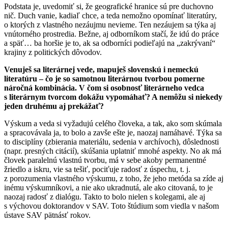
Podstata je, uvedomiť si, že geografické hranice sú pre duchovno
nič. Duch vanie, kadiaľ chce, a teda nemožno opomínať literatúry,
o ktorých z vlastného nezáujmu nevieme. Ten nezáujem sa týka aj
vnútorného prostredia. Bežne, aj odborníkom stačí, že idú do práce
a späť… ba horšie je to, ak sa odborníci podieľajú na „zakrývaní“
krajiny z politických dôvodov.
Venuješ sa literárnej vede, mapuješ slovenskú i nemeckú
literatúru – čo je so samotnou literárnou tvorbou pomerne
náročná kombinácia. V čom si osobnosť literárneho vedca
s literárnym tvorcom dokážu vypomáhať? A nemôžu si niekedy
jeden druhému aj prekážať?
Výskum a veda si vyžadujú celého človeka, a tak, ako som skúmala
a spracovávala ja, to bolo a zavše ešte je, naozaj namáhavé. Týka sa
to disciplíny (zbierania materiálu, sedenia v archívoch), dôslednosti
(napr. presných citácií), skúšania uplatniť mnohé aspekty. No ak má
človek paralelnú vlastnú tvorbu, má v sebe akoby permanentné
žriedlo a iskru, vie sa tešiť, pociťuje radosť z úspechu, t. j.
z porozumenia vlastného výskumu, z toho, že jeho metóda sa zíde aj
inému výskumníkovi, a nie ako ukradnutá, ale ako citovaná, to je
naozaj radosť z dialógu. Takto to bolo nielen s kolegami, ale aj
s výchovou doktorandov v SAV. Toto štúdium som viedla v našom
ústave SAV pätnásť rokov.