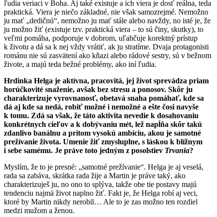
ľudia veriaci v Boha. Aj také existuje a ich viera je dosť reálna, teda
praktická. Viera je niečo základné, nie však samozrejmé. Nemožno
ju mať „dedičnú“, nemožno ju mať stále alebo navždy, no isté je, že
ju možno žiť (existuje tzv. praktická viera – to sú činy, skutky), to
veľmi pomáha, podporuje v dobrom, uľahčuje korektný prístup
k životu a dá sa k nej vždy vrátiť, ak ju stratíme. Dvaja protagonisti
románu nie sú zasvätení ako kňazi alebo rádové sestry, sú v bežnom
živote, a majú teda bežné problémy, ako iní ľudia.
Hrdinka Helga je aktívna, pracovitá, jej život sprevádza priam
horúčkovité snaženie, avšak bez stresu a ponosov. Skôr ju
charakterizuje vyrovnanosť, obetavá snaha pomáhať, kde sa
dá aj kde sa nedá, robiť možné i nemožné a ešte čosi navyše
k tomu. Zdá sa však, že táto aktivita nevedie k dosahovaniu
konkrétnych cieľov a k dobývaniu mét, lež napĺňa skôr takú
zdanlivo banálnu a pritom vysokú ambíciu, akou je samotné
prežívanie života. Umenie žiť zmysluplne, s láskou k blížnym
i sebe samému. Je práve toto jedným z posolstiev
Trvania
?
Myslím, že to je presné: „samotné prežívanie“. Helga je aj veselá,
rada sa zabáva, skrátka rada žije a Martin je práve taký, ako
charakterizuješ ju, no ono to splýva, takže obe tie postavy majú
tendenciu najmä život naplno žiť. Fakt je, že Helga robí aj veci,
ktoré by Martin nikdy nerobil… Ale to je zas možno ten rozdiel
medzi mužom a ženou.