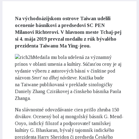
Na východoázijskom ostrove Taiwan udelili
ocenenie básnikovi a predsedovi SC PEN
Milanovi Richterovi. V hlavnom meste Tchaj-pej
si 4. mája 2019 prevzal medailu z rúk bývalého
prezidenta Taiwanu Ma Ying-jeou.
Medaila mu bola udelená za významný
prínos v oblasti umenia a kultúry. Súčasťou ceny je aj
vydanie výberu z autorových básní v čínštine pod
názvom
Smrť na dlhej návšteve
. Knižka bude
na Taiwane publikovaná v preklade sinologičky
Daniely Zhang Czirákovej a čínskeho básnika Paola
Zhanga.
Na slávnostné odovzdávanie cien prišlo zhruba 150
divákov. Ocenený bol aj mongolský básnik G. Mend-
Ooyo, indický filozof a podporovateľ tamilskej
kultúry G. Bhaskaran, bývalý tajomník indického
prezidenta Harry Sheridon či predseda Českého