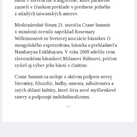
básní v slovenčine a angličtine, ktoré paralelne
zazneli v čínskom preklade v prednese jedného
z mladých taiwanských autorov.
Medzinárodné fórum 21. storočia Crane Summit
v minulosti ocenilo napríklad Rosemary
Wilkinsonovú zo Svetovej asociácie básnikov či
mongolského exprezidenta, básnika a prekladateľa
Nambaryna Enkhbayaru. V roku 2008 udelilo cenu
slovenskému básnikovi Milanovi Rúfusovi, pričom
vyšiel aj výber jeho básní v čínštine.
Crane Summit sa usiluje o aktívnu podporu novej
literatúry, filozofie, hudby, umenia, náboženstva a
iných oblastí kultúry, ktoré šíria nové myšlienkové
smery a podporujú multikulturalizmus.