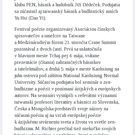
klubu PEN, básnik a hudobník Jiří Dědeček. Podujatia
sa zúčastnil aj taiwanský básnik a budhistický mních
Yu Hsi (Dao Yi).
Festival poézie organizovaný Asociáciou čínskych
spisovateľov a umelcov na Taiwane
a Medzinárodným fórom 21. storočia Crane Summit
pozostával z dvoch častí. Prvá sa uskutočnila
v hlavnom meste Tchaj-pej 4. mája, vrátane
prezentácie (čítania) zahraničných básnikov
a intelektuálov, a druhá 5. mája v meste Kaohsiung na
juhu ostrova pod záštitou National Kaohsiung Normal
University. Súčasťou podujatia bol seminár o zen-
budhizme a poézii v ponímaní ázijských a európskych
autorov. Na seminári vystúpili s referátmi významní
taiwanskí profesori literatúry a básnici zo Slovenska,
Česka a Mongolska predstavili svoje názory na
súčasnú poéziu aj na vzťah európskej poézie
k ázijskému stvárneniu sveta a života vo svetle zen-
budhizmu. M. Richter prečítal tiež niekoľko svojich