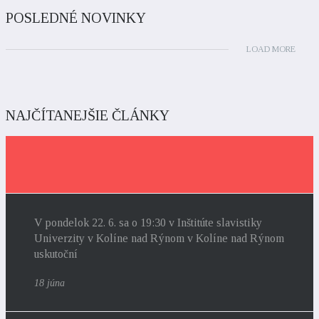
POSLEDNÉ NOVINKY
LOAD MORE
NAJČÍTANEJŠIE ČLÁNKY
V pondelok 22. 6. sa o 19:30 v Inštitúte slavistiky
Univerzity v Kolíne nad Rýnom v Kolíne nad Rýnom
uskutoční
18 júna