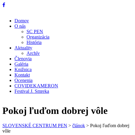
Domov
O nás
SC PEN
Organizácia
História
Aktuality
Archív
Členovia
Galéria
Knižnica
Kontakt
Ocenenia
COVIDEKAMERON
Festival J. Smreka
Pokoj ľuďom dobrej vôle
SLOVENSKÉ CENTRUM PEN
>
článok
>
Pokoj ľuďom dobrej
vôle