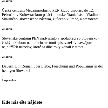
25 apríla
České centrum Medzinárodného PEN klubu usporiadalo 12.
Februára v Kolowratskom paláci autorské čítanie básní Vladimíra
Skalského, slovenského básnika, žijúceho v Prahe, a prezidenta
25 apríla
Slovenské centrum PEN nadviazalo v spolupráci so Slovensko-
českým klubom na tradíciu stretnutí spisovateľov navzájom
najbližších národov, ktoré sa dlhé roky konali v rámci
25 apríla
Dauern: Ein Roman über Liebe, Forschung und Populismus in der
heutigen Slowakei
9 septembra
Kde nás ešte nájdete