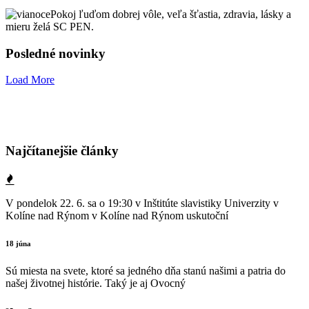
Pokoj ľuďom dobrej vôle, veľa šťastia, zdravia, lásky a
mieru želá SC PEN.
Posledné novinky
Load More
Najčítanejšie články
V pondelok 22. 6. sa o 19:30 v Inštitúte slavistiky Univerzity v
Kolíne nad Rýnom v Kolíne nad Rýnom uskutoční
18 júna
Sú miesta na svete, ktoré sa jedného dňa stanú našimi a patria do
našej životnej histórie. Taký je aj Ovocný