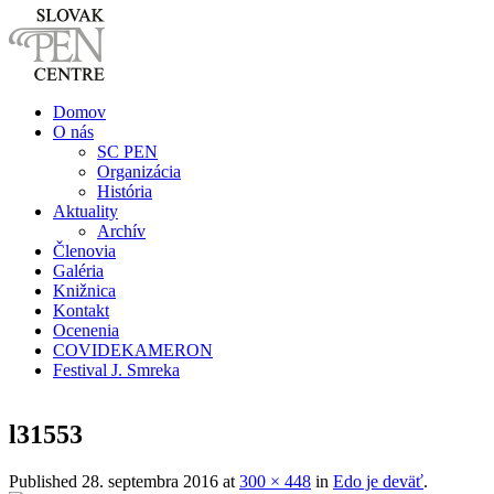
Domov
O nás
SC PEN
Organizácia
História
Aktuality
Archív
Členovia
Galéria
Knižnica
Kontakt
Ocenenia
COVIDEKAMERON
Festival J. Smreka
l31553
Published
28. septembra 2016
at
300 × 448
in
Edo je deväť
.