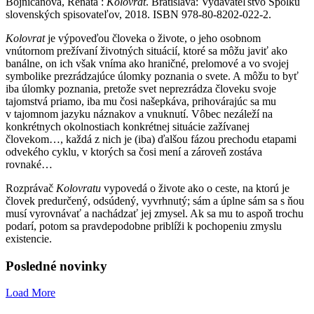
Bojničanová, Renáta :
Kolovrat
. Bratislava: Vydavateľstvo Spolku
slovenských spisovateľov, 2018. ISBN 978-80-8202-022-2.
Kolovrat
je výpoveďou človeka o živote, o jeho osobnom
vnútornom prežívaní životných situácií, ktoré sa môžu javiť ako
banálne, on ich však vníma ako hraničné, prelomové a vo svojej
symbolike prezrádzajúce úlomky poznania o svete. A môžu to byť
iba úlomky poznania, pretože svet neprezrádza človeku svoje
tajomstvá priamo, iba mu čosi našepkáva, prihovárajúc sa mu
v tajomnom jazyku náznakov a vnuknutí. Vôbec nezáleží na
konkrétnych okolnostiach konkrétnej situácie zažívanej
človekom…, každá z nich je (iba) ďalšou fázou prechodu etapami
odvekého cyklu, v ktorých sa čosi mení a zároveň zostáva
rovnaké…
Rozprávač
Kolovratu
vypovedá o živote ako o ceste, na ktorú je
človek predurčený, odsúdený, vyvrhnutý; sám a úplne sám sa s ňou
musí vyrovnávať a nachádzať jej zmysel. Ak sa mu to aspoň trochu
podarí, potom sa pravdepodobne priblíži k pochopeniu zmyslu
existencie.
Posledné novinky
Load More