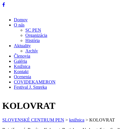
Domov
O nás
SC PEN
Organizácia
História
Aktuality
Archív
Členovia
Galéria
Knižnica
Kontakt
Ocenenia
COVIDEKAMERON
Festival J. Smreka
KOLOVRAT
SLOVENSKÉ CENTRUM PEN
>
knižnica
>
KOLOVRAT