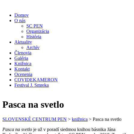
Domov
O nás
SC PEN
Organizácia
História
Aktuality
Archív
Členovia
Galéria
Knižnica
Kontakt
Ocenenia
COVIDEKAMERON
Festival J. Smreka
Pasca na svetlo
SLOVENSKÉ CENTRUM PEN
>
knižnica
>
Pasca na svetlo
Pasca na svetlo
je už v poradí siedmou knihou básnika Jána