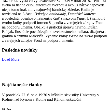
Tazberíka. Vyšla vo vydavateľstve SC PEN v roku 2018. Tematika
svetla sa tiahne celou autorovou tvorbou a ako už názov napovedá,
nie je tomu inak ani v najnovšej básnickej zbierke. Kniha je
rozdelená na 3 časti:
Balady a antibalady
,
Dunajské kamene
a poslednú, obsahovo najmenšiu časť s názvom
Pane
. Už samotnú
tvorbu knihy podporil formou štipendia z verejných zdrojov Fond
na podporu umenia. Obálku a grafickú úpravu navrhol Dušan
Babjak. Ilustrácie pochádzajú od svetoznámeho maliara, dizajnéra a
grafika Kazimira Maleviča. Vydanie knihy
Pasca na svetlo
podporil
z verejných zdrojov Fond na podporu umenia.
Posledné novinky
Load More
Najčítanejšie články
V pondelok 22. 6. sa o 19:30 v Inštitúte slavistiky Univerzity v
Kolíne nad Rýnom v Kolíne nad Rýnom uskutoční
18 júna