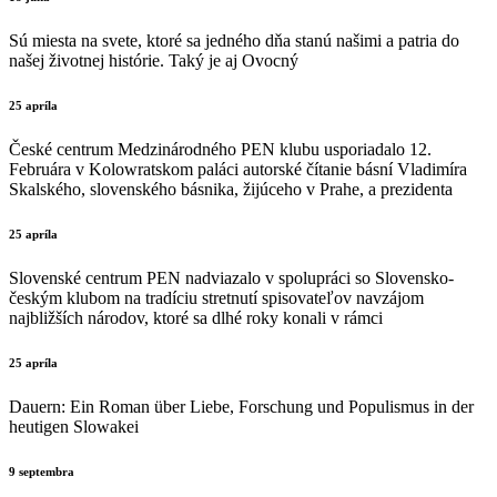
Sú miesta na svete, ktoré sa jedného dňa stanú našimi a patria do
našej životnej histórie. Taký je aj Ovocný
25 apríla
České centrum Medzinárodného PEN klubu usporiadalo 12.
Februára v Kolowratskom paláci autorské čítanie básní Vladimíra
Skalského, slovenského básnika, žijúceho v Prahe, a prezidenta
25 apríla
Slovenské centrum PEN nadviazalo v spolupráci so Slovensko-
českým klubom na tradíciu stretnutí spisovateľov navzájom
najbližších národov, ktoré sa dlhé roky konali v rámci
25 apríla
Dauern: Ein Roman über Liebe, Forschung und Populismus in der
heutigen Slowakei
9 septembra