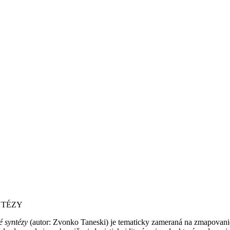
NTÉZY
é syntézy
(autor: Zvonko Taneski) je tematicky zameraná na zmapovanie