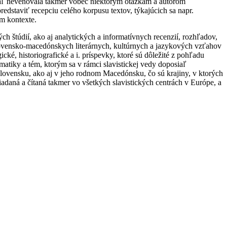
siaľ nevenovala takmer vôbec niektorým otázkam a autorom
dstaviť recepciu celého korpusu textov, týkajúcich sa napr.
om kontexte.
h štúdií, ako aj analytických a informatívnych recenzií, rozhľadov,
lovensko-macedónskych literárnych, kultúrnych a jazykových vzťahov
cké, historiografické a i. príspevky, ktoré sú dôležité z pohľadu
atiky a tém, ktorým sa v rámci slavistickej vedy doposiaľ
lovensku, ako aj v jeho rodnom Macedónsku, čo sú krajiny, v ktorých
adaná a čítaná takmer vo všetkých slavistických centrách v Európe, a