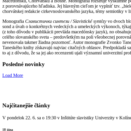
Macedónsku, Chorvátsku a Bosne. Monografia rozširuje výskumné pole 
z porovnávajúceho hľadiska. Jej hlavným cieľom je vyplniť tzv. „bie
chorvátskej redakcie cirkevnoslovanského jazyka, témy semiotiky v lit
Monografia
Славистички синтези /
Slavistické syntézy
vo dvoch blok
sond a úvah o konkrétnych vedeckých a umeleckých výkonoch, týkajúc
(z toho dôvodu v publikácii prevláda macedónsky jazyk), no obsahuje ta
celého slovanského sveta – predovšetkým na poli všeobecnej porovnáv
nevenovala takmer žiadna pozornosť. Autor monografie Zvonko Tanesk
Taneského knihy získavajú najviac citačných ohlasov. Predpokladá sa 
to aj z dôvodu, že sa jej ako recenzenti ujali významní univerzitní pr
Posledné novinky
Load More
Najčítanejšie články
V pondelok 22. 6. sa o 19:30 v Inštitúte slavistiky Univerzity v K
18 júna