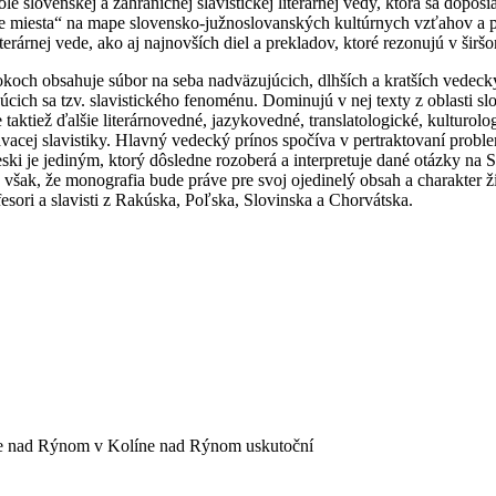
slovenskej a zahraničnej slavistickej literárnej vedy, ktorá sa dopo
le miesta“ na mape slovensko-južnoslovanských kultúrnych vzťahov a pre
erárnej vede, ako aj najnovších diel a prekladov, ktoré rezonujú v širš
och obsahuje súbor na seba nadväzujúcich, dlhších a kratších vedeckýc
ich sa tzv. slavistického fenoménu. Dominujú v nej texty z oblasti s
ktiež ďalšie literárnovedné, jazykovedné, translatologické, kulturologi
acej slavistiky. Hlavný vedecký prínos spočíva v pertraktovaní problem
i je jediným, ktorý dôsledne rozoberá a interpretuje dané otázky na S
však, že monografia bude práve pre svoj ojedinelý obsah a charakter ži
ofesori a slavisti z Rakúska, Poľska, Slovinska a Chorvátska.
olíne nad Rýnom v Kolíne nad Rýnom uskutoční