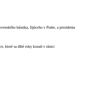
venského básnika, žijúceho v Prahe, a prezidenta
, ktoré sa dlhé roky konali v rámci