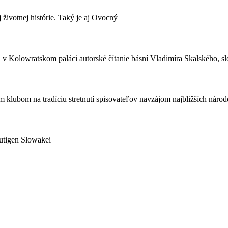
j životnej histórie. Taký je aj Ovocný
Kolowratskom paláci autorské čítanie básní Vladimíra Skalského, slo
lubom na tradíciu stretnutí spisovateľov navzájom najbližších národov
utigen Slowakei