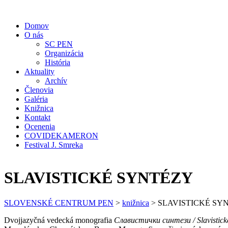
Domov
O nás
SC PEN
Organizácia
História
Aktuality
Archív
Členovia
Galéria
Knižnica
Kontakt
Ocenenia
COVIDEKAMERON
Festival J. Smreka
SLAVISTICKÉ SYNTÉZY
SLOVENSKÉ CENTRUM PEN
>
knižnica
>
SLAVISTICKÉ SY
Dvojjazyčná vedecká monografia
Славистички синтези /
Slavistick