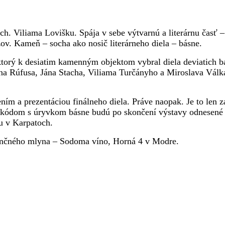
. Viliama Lovišku. Spája v sebe výtvarnú a literárnu časť –
zov. Kameň – socha ako nosič literárneho diela – básne.
a, ktorý k desiatim kamenným objektom vybral diela deviatich
na Rúfusa, Jána Stacha, Viliama Turčányho a Miroslava Válk
ím a prezentáciou finálneho diela. Práve naopak. Je to len z
ódom s úryvkom básne budú po skončení výstavy odnesené a 
iu v Karpatoch.
sančného mlyna – Sodoma víno, Horná 4 v Modre.