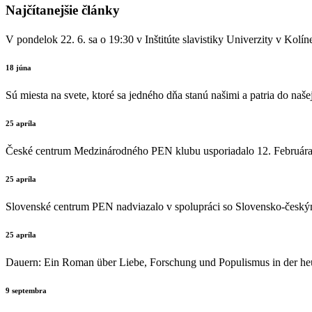
Najčítanejšie články
V pondelok 22. 6. sa o 19:30 v Inštitúte slavistiky Univerzity v K
18 júna
Sú miesta na svete, ktoré sa jedného dňa stanú našimi a patria do naše
25 apríla
České centrum Medzinárodného PEN klubu usporiadalo 12. Februára v 
25 apríla
Slovenské centrum PEN nadviazalo v spolupráci so Slovensko-českým k
25 apríla
Dauern: Ein Roman über Liebe, Forschung und Populismus in der he
9 septembra