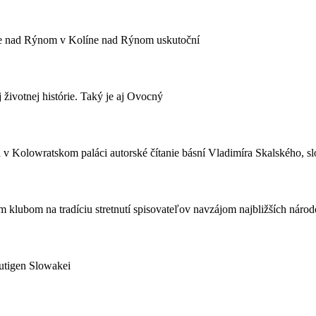
olíne nad Rýnom v Kolíne nad Rýnom uskutoční
j životnej histórie. Taký je aj Ovocný
Kolowratskom paláci autorské čítanie básní Vladimíra Skalského, slo
lubom na tradíciu stretnutí spisovateľov navzájom najbližších národov
utigen Slowakei