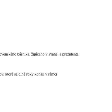
venského básnika, žijúceho v Prahe, a prezidenta
, ktoré sa dlhé roky konali v rámci