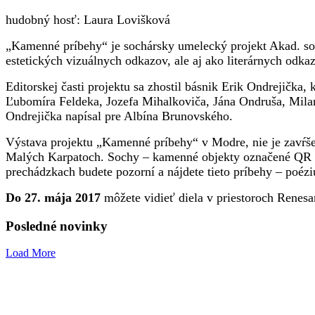
hudobný hosť: Laura Lovišková
„Kamenné príbehy“ je sochársky umelecký projekt Akad. soch
estetických vizuálnych odkazov, ale aj ako literárnych odka
Editorskej časti projektu sa zhostil básnik Erik Ondrejičk
Ľubomíra Feldeka, Jozefa Mihalkoviča, Jána Ondruša, Mila
Ondrejička napísal pre Albína Brunovského.
Výstava projektu „Kamenné príbehy“ v Modre, nie je zavŕšen
Malých Karpatoch. Sochy – kamenné objekty označené QR k
prechádzkach budete pozorní a nájdete tieto príbehy – poéz
Do 27. mája 2017
môžete vidieť diela v priestoroch Rene
Posledné novinky
Load More