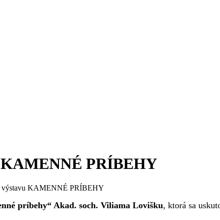
avu KAMENNÉ PRÍBEHY
na výstavu KAMENNÉ PRÍBEHY
né príbehy“ Akad. soch. Viliama Lovišku
, ktorá sa usku