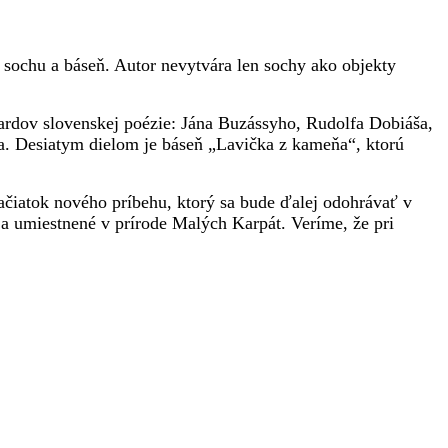
 sochu a báseň. Autor nevytvára len sochy ako objekty
 bardov slovenskej poézie: Jána Buzássyho, Rudolfa Dobiáša,
a. Desiatym dielom je báseň „Lavička z kameňa“, ktorú
ačiatok nového príbehu, ktorý sa bude ďalej odohrávať v
umiestnené v prírode Malých Karpát. Veríme, že pri