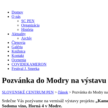
Domov
O nás
SC PEN
Organizácia
História
Aktuality
Archív
Členovia
Galéria
Knižnica
Kontakt
Ocenenia
COVIDEKAMERON
Festival J. Smreka
Pozvánka do Modry na výst
SLOVENSKÉ CENTRUM PEN
>
článok
>
Pozvánka do Modry 
Srdečne Vás pozývame na vernisáž výstavy projektu
„Kamen
Sodoma víno, Horná 4 v Modre.