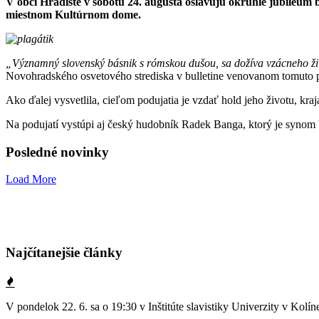
V obci Hradište v sobotu 24. augusta oslavujú okrúhle jubileum
miestnom Kultúrnom dome.
„Významný slovenský básnik s rómskou dušou, sa dožíva vzácneho živo
Novohradského osvetového strediska v bulletine venovanom tomuto p
Ako ďalej vysvetlila, cieľom podujatia je vzdať hold jeho životu, kraj
Na podujatí vystúpi aj český hudobník Radek Banga, ktorý je synom b
Posledné novinky
Load More
Najčítanejšie články
V pondelok 22. 6. sa o 19:30 v Inštitúte slavistiky Univerzity v K