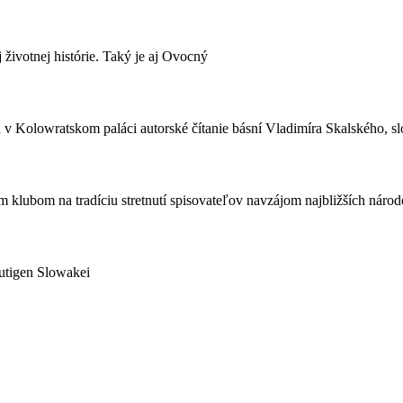
j životnej histórie. Taký je aj Ovocný
Kolowratskom paláci autorské čítanie básní Vladimíra Skalského, slo
lubom na tradíciu stretnutí spisovateľov navzájom najbližších národov
utigen Slowakei