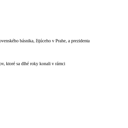
venského básnika, žijúceho v Prahe, a prezidenta
, ktoré sa dlhé roky konali v rámci