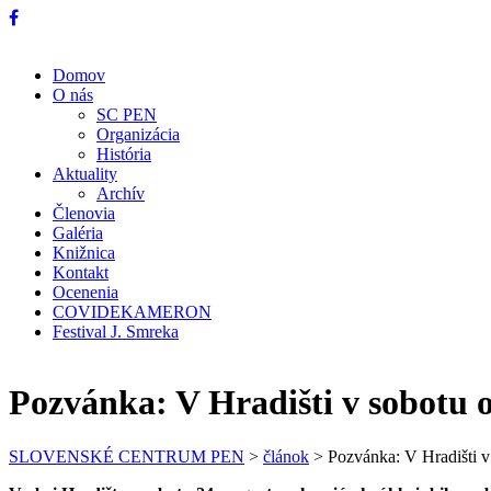
Domov
O nás
SC PEN
Organizácia
História
Aktuality
Archív
Členovia
Galéria
Knižnica
Kontakt
Ocenenia
COVIDEKAMERON
Festival J. Smreka
Pozvánka: V Hradišti v sobotu 
SLOVENSKÉ CENTRUM PEN
>
článok
>
Pozvánka: V Hradišti v