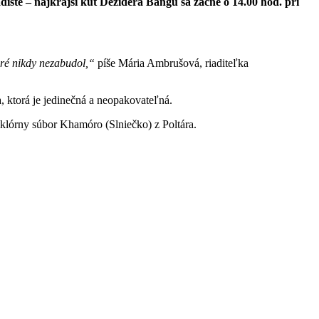
ište – najkrajší kút Dezidera Bangu sa začne o 14.00 hod. pri
oré nikdy nezabudol,“
píše Mária Ambrušová, riaditeľka
a, ktorá je jedinečná a neopakovateľná.
lklórny súbor Khamóro (Slniečko) z Poltára.