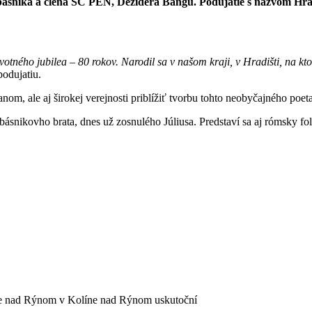
 básnika a člena SC PEN, Dezidera Bangu. Podujatie s názvom Hrad
tného jubilea – 80 rokov. Narodil sa v našom kraji, v Hradišti, na kt
odujatiu.
anom, ale aj širokej verejnosti priblížiť tvorbu tohto neobyčajného poet
ásnikovho brata, dnes už zosnulého Júliusa. Predstaví sa aj rómsky fo
olíne nad Rýnom v Kolíne nad Rýnom uskutoční