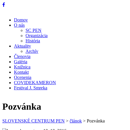
Domov
O nás
SC PEN
Organizácia
História
Aktuality
Archív
Členovia
Galéria
Knižnica
Kontakt
Ocenenia
COVIDEKAMERON
Festival J. Smreka
Pozvánka
SLOVENSKÉ CENTRUM PEN
>
článok
>
Pozvánka