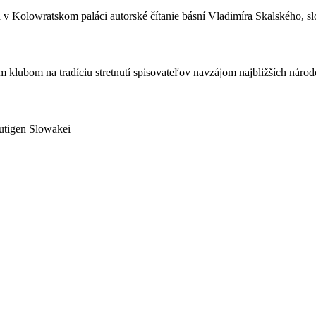
Kolowratskom paláci autorské čítanie básní Vladimíra Skalského, slo
lubom na tradíciu stretnutí spisovateľov navzájom najbližších národov
utigen Slowakei