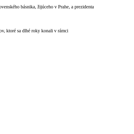
venského básnika, žijúceho v Prahe, a prezidenta
, ktoré sa dlhé roky konali v rámci