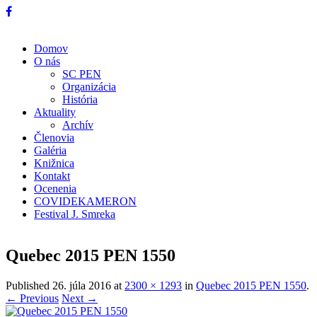
Domov
O nás
SC PEN
Organizácia
História
Aktuality
Archív
Členovia
Galéria
Knižnica
Kontakt
Ocenenia
COVIDEKAMERON
Festival J. Smreka
Quebec 2015 PEN 1550
Published
26. júla 2016
at
2300 × 1293
in
Quebec 2015 PEN 1550
.
← Previous
Next →