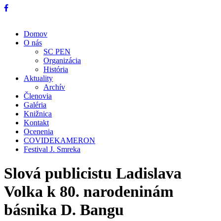
Domov
O nás
SC PEN
Organizácia
História
Aktuality
Archív
Členovia
Galéria
Knižnica
Kontakt
Ocenenia
COVIDEKAMERON
Festival J. Smreka
Slová publicistu Ladislava
Volka k 80. narodeninám
básnika D. Bangu