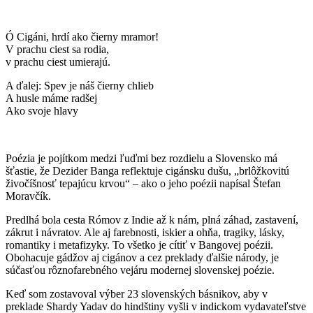
Ó Cigáni, hrdí ako čierny mramor!
V prachu ciest sa rodia,
v prachu ciest umierajú.
A ďalej: Spev je náš čierny chlieb
A husle máme radšej
Ako svoje hlavy
Poézia je pojítkom medzi ľuďmi bez rozdielu a Slovensko má
šťastie, že Dezider Banga reflektuje cigánsku dušu, „brlôžkovitú
živočíšnosť tepajúcu krvou“ – ako o jeho poézii napísal Štefan
Moravčík.
Predlhá bola cesta Rómov z Indie až k nám, plná záhad, zastavení,
zákrut i návratov. Ale aj farebnosti, iskier a ohňa, tragiky, lásky,
romantiky i metafizyky. To všetko je cítiť v Bangovej poézii.
Obohacuje gádžov aj cigánov a cez preklady ďalšie národy, je
súčasťou rôznofarebného vejáru modernej slovenskej poézie.
Keď som zostavoval výber 23 slovenských básnikov, aby v
preklade Shardy Yadav do hindštiny vyšli v indickom vydavateľstve