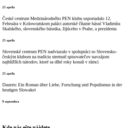
25 apríla
České centrum Medzinárodného PEN klubu usporiadalo 12.
Februára v Kolowratskom paláci autorské čítanie básní Vladimíra
Skalského, slovenského básnika, žijúceho v Prahe, a prezidenta
25 apríla
Slovenské centrum PEN nadviazalo v spolupráci so Slovensko-
českým klubom na tradíciu stretnutí spisovateľov navzájom
najbližších národov, ktoré sa dlhé roky konali v rámci
25 apríla
Dauern: Ein Roman über Liebe, Forschung und Populismus in der
heutigen Slowakei
9 septembra
Kde nás ešte nájdete