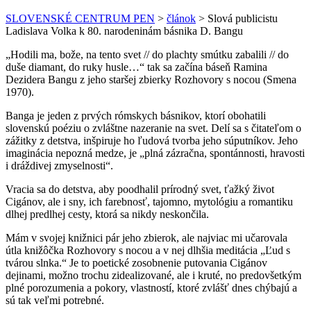
SLOVENSKÉ CENTRUM PEN
>
článok
>
Slová publicistu
Ladislava Volka k 80. narodeninám básnika D. Bangu
„Hodili ma, bože, na tento svet // do plachty smútku zabalili // do
duše diamant, do ruky husle…“ tak sa začína báseň Ramina
Dezidera Bangu z jeho staršej zbierky Rozhovory s nocou (Smena
1970).
Banga je jeden z prvých rómskych básnikov, ktorí obohatili
slovenskú poéziu o zvláštne nazeranie na svet. Delí sa s čitateľom o
zážitky z detstva, inšpiruje ho ľudová tvorba jeho súputníkov. Jeho
imaginácia nepozná medze, je „plná zázračna, spontánnosti, hravosti
i dráždivej zmyselnosti“.
Vracia sa do detstva, aby poodhalil prírodný svet, ťažký život
Cigánov, ale i sny, ich farebnosť, tajomno, mytológiu a romantiku
dlhej predlhej cesty, ktorá sa nikdy neskončila.
Mám v svojej knižnici pár jeho zbierok, ale najviac mi učarovala
útla knižôčka Rozhovory s nocou a v nej dlhšia meditácia „Ľud s
tvárou slnka.“ Je to poetické zosobnenie putovania Cigánov
dejinami, možno trochu zidealizované, ale i kruté, no predovšetkým
plné porozumenia a pokory, vlastností, ktoré zvlášť dnes chýbajú a
sú tak veľmi potrebné.