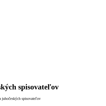
ských spisovateľov
 a juhočeských spisovateľov