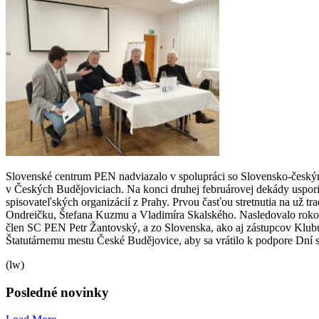
Slovenské centrum PEN nadviazalo v spolupráci so Slovensko-českým k
v Českých Budějoviciach. Na konci druhej februárovej dekády usporia
spisovateľských organizácií z Prahy. Prvou časťou stretnutia na už 
Ondreičku, Štefana Kuzmu a Vladimíra Skalského. Nasledovalo roko
člen SC PEN Petr Žantovský, a zo Slovenska, ako aj zástupcov Klu
Štatutárnemu mestu České Budějovice, aby sa vrátilo k podpore Dní sl
(lw)
Posledné novinky