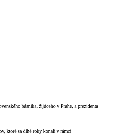
venského básnika, žijúceho v Prahe, a prezidenta
, ktoré sa dlhé roky konali v rámci