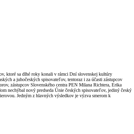
, ktoré sa dlhé roky konali v rámci Dní slovenskej kultúry
kých a juhočeských spisovateľov, tentoraz i za účasti zástupcov
utorov, zástupcov Slovenského centra PEN Milana Richtera, Erika
om nechýbal nový predseda Únie českých spisovateľov, jediný český
lierovou. Jedným z hlavných výsledkov je výzva smerom k