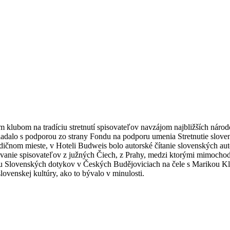
lubom na tradíciu stretnutí spisovateľov navzájom najbližších národov
dalo s podporou zo strany Fondu na podporu umenia Stretnutie slovens
tradičnom mieste, v Hoteli Budweis bolo autorské čítanie slovenských a
vanie spisovateľov z južných Čiech, z Prahy, medzi ktorými mimochod
bu Slovenských dotykov v Českých Budějoviciach na čele s Marikou K
ovenskej kultúry, ako to bývalo v minulosti.