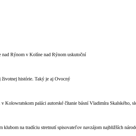
olíne nad Rýnom v Kolíne nad Rýnom uskutoční
j životnej histórie. Taký je aj Ovocný
Kolowratskom paláci autorské čítanie básní Vladimíra Skalského, slo
lubom na tradíciu stretnutí spisovateľov navzájom najbližších národov