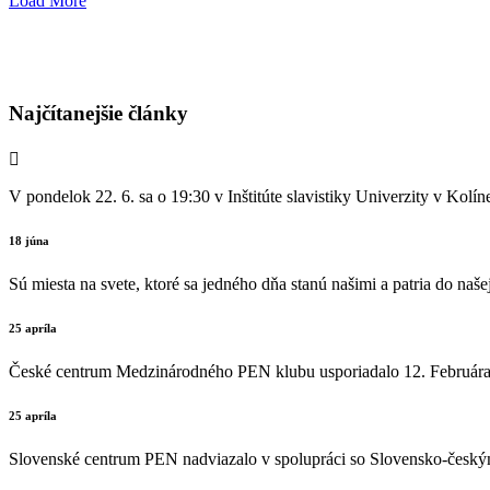
Load More
Najčítanejšie články
V pondelok 22. 6. sa o 19:30 v Inštitúte slavistiky Univerzity v K
18 júna
Sú miesta na svete, ktoré sa jedného dňa stanú našimi a patria do naše
25 apríla
České centrum Medzinárodného PEN klubu usporiadalo 12. Februára v 
25 apríla
Slovenské centrum PEN nadviazalo v spolupráci so Slovensko-českým k