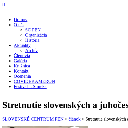
Domov
O nás
SC PEN
Organizácia
História
Aktuality
Archív
Členovia
Galéria
Knižnica
Kontakt
Ocenenia
COVIDEKAMERON
Festival J. Smreka
Stretnutie slovenských a juhoče
SLOVENSKÉ CENTRUM PEN
>
článok
>
Stretnutie slovenských