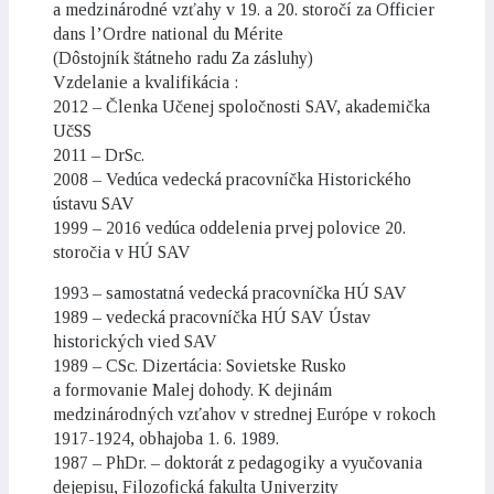
a medzinárodné vzťahy v 19. a 20. storočí za Officier
dans l’Ordre national du Mérite
(Dôstojník štátneho radu Za zásluhy)
Vzdelanie a kvalifikácia :
2012 – Členka Učenej spoločnosti SAV, akademička
UčSS
2011 – DrSc.
2008 – Vedúca vedecká pracovníčka Historického
ústavu SAV
1999 – 2016 vedúca oddelenia prvej polovice 20.
storočia v HÚ SAV
1993 – samostatná vedecká pracovníčka HÚ SAV
1989 – vedecká pracovníčka HÚ SAV Ústav
historických vied SAV
1989 – CSc. Dizertácia: Sovietske Rusko
a formovanie Malej dohody. K dejinám
medzinárodných vzťahov v strednej Európe v rokoch
1917-1924, obhajoba 1. 6. 1989.
1987 – PhDr. – doktorát z pedagogiky a vyučovania
dejepisu, Filozofická fakulta Univerzity