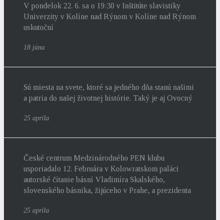
V pondelok 22. 6. sa o 19:30 v Inštitúte slavistiky
Univerzity v Kolíne nad Rýnom v Kolíne nad Rýnom
uskutoční
18 júna
Sú miesta na svete, ktoré sa jedného dňa stanú našimi
a patria do našej životnej histórie. Taký je aj Ovocný
25 apríla
České centrum Medzinárodného PEN klubu
usporiadalo 12. Februára v Kolowratskom paláci
autorské čítanie básní Vladimíra Skalského,
slovenského básnika, žijúceho v Prahe, a prezidenta
25 apríla