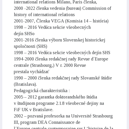
international relations Milano, Paris členka,
2000 -2022 členka vedenia (bureau) Commission of
history of international relations
2001-2007, Členka VEGA (Komisia 14 – história)
1998 – 2016 Vedúca sekcie všeobecných
dejín SHSo
2001-2016 členka výboru Slovenskej historickej
spoločnosti (SHS)
1998 – 2016 Vedúca sekcie všeobecných dejín SHS
1994-2000 členka redakčnej rady Revue d´Europe
centrale (Strasbourg,) V r. 2000 Revue
prestala vychádzať
1990 – 2000 členka redakčnej rady Slovanské štúdie
(Bratislava).
Pedagogická charakteristika :
2005 – 2012 garantka doktorandského štúdia
v študijnom programe 2.1.8 všeobecné dejiny na
FiF UK v Bratislave.
2002 – pozvaná profesorka na Université Strasbourg
III, program DEA Connaissance de
l´Europe centrale contemporaine sur L’histoire de la