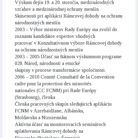
Výskum dejín 19. a 20. storočia, medzinárodných
vzťahov a medzinárodnej ochrany menšín.
Skúsenosti pri aplikácii Rámcovej dohody na ochranu
národnostných menšín.
2003 – Výbor ministrov Rady Európy ma zvolil do
zoznamu kandidátov expertov vhodných
pracovať v Konzultatívnom výbore Rámcovej dohody
na ochranu národnostných menšín
2003 – 2005 Účasť na štátnom výskumnom programe
028. Národ, národnosti a etnické
skupiny v procese transformácie spoločnosti.
2006 – 2010 Comité Consultatif de la Convention
cadre pour la protection des minorités
nationales (CC FCNM) pri Rade Európy
(Strasbourg), členka
Členka pracovných skupín sledujúcich aplikáciu
FCNM v Azerbaidžane, Albánsku,
Moldavsku a Nizozemsku.
Aktívna účasť na monitorovacích seminároch
uplatňovania Rámcovej dohody na
Slovensku (Bratislava, Šamorín)