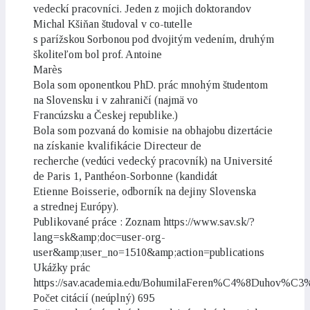
vedeckí pracovníci. Jeden z mojich doktorandov
Michal Kšiňan študoval v co-tutelle
s parížskou Sorbonou pod dvojitým vedením, druhým
školiteľom bol prof. Antoine
Marès
Bola som oponentkou PhD. prác mnohým študentom
na Slovensku i v zahraničí (najmä vo
Francúzsku a Českej republike.)
Bola som pozvaná do komisie na obhajobu dizertácie
na získanie kvalifikácie Directeur de
recherche (vedúci vedecký pracovník) na Université
de Paris 1, Panthéon-Sorbonne (kandidát
Etienne Boisserie, odborník na dejiny Slovenska
a strednej Európy).
Publikované práce : Zoznam https://www.sav.sk/?
lang=sk&amp;doc=user-org-
user&amp;user_no=1510&amp;action=publications
Ukážky prác
https://sav.academia.edu/BohumilaFeren%C4%8Duhov%C
Počet citácií (neúplný) 695