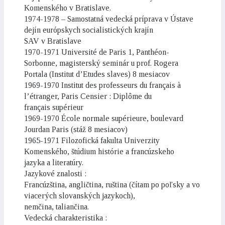
Komenského v Bratislave.
1974-1978 – Samostatná vedecká príprava v Ústave
dejín európskych socialistických krajín
SAV v Bratislave
1970-1971 Université de Paris 1, Panthéon-
Sorbonne, magisterský seminár u prof. Rogera
Portala (Institut d’Etudes slaves) 8 mesiacov
1969-1970 Institut des professeurs du français à
l’étranger, Paris Censier : Diplôme du
français supérieur
1969-1970 École normale supérieure, boulevard
Jourdan Paris (stáž 8 mesiacov)
1965-1971 Filozofická fakulta Univerzity
Komenského, štúdium histórie a francúzskeho
jazyka a literatúry.
Jazykové znalosti :
Francúzština, angličtina, ruština (čítam po poľsky a vo
viacerých slovanských jazykoch),
nemčina, taliančina.
Vedecká charakteristika :