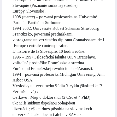
Slovaquie (Poznanie súčasnej strednej
Európy. Slovensko).
1998 (marec) – pozvaná profesorka na Université
Paris I – Panthéon-Sorbonne
1994-2002, Université Robert Schuman Strasbourg,
Francúzsko, poverená prednáškami
v programe univerzitného diplomu Connaissance de l
´Europe centrale contemporaine.
L’histoire de la Slovaquie. 10 hodín ročne.
1996 – 1997 Filozofická fakulta UK v Bratislave,
voliteľné prednášky Francúzsko a stredná
Európa od Francúzskej revolúcie do súčasnosti.
1994 – pozvaná profesorka Michigan University, Ann
Arbor USA.
Výsledky univerzitného štúdia 3. cyklu (školiteľka B.
Ferenčuhová) :
Celkovo : Moji 6 doktorandi (2 CSc et 4 PhD)
ukončili štúdium úspešnou obhajobou
dizertácií; všetci dnes pôsobia na slovenských
univerzitách ako docenti alebo v SAV ako