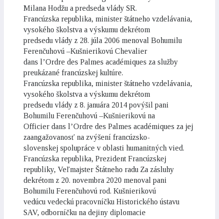
Milana Hodžu a predseda vlády SR.
Francúzska republika, minister štátneho vzdelávania,
vysokého školstva a výskumu dekrétom
predsedu vlády z 28. júla 2006 menoval Bohumilu
Ferenčuhovú –Kušnierikovú Chevalier
dans l’Ordre des Palmes académiques za služby
preukázané francúzskej kultúre.
Francúzska republika, minister štátneho vzdelávania,
vysokého školstva a výskumu dekrétom
predsedu vlády z 8. januára 2014 povýšil pani
Bohumilu Ferenčuhovú –Kušnierikovú na
Officier dans l’Ordre des Palmes académiques za jej
zaangažovanosť na zvýšení francúzsko-
slovenskej spolupráce v oblasti humanitných vied.
Francúzska republika, Prezident Francúzskej
republiky, Veľmajster Štátneho radu Za zásluhy
dekrétom z 20. novembra 2020 menoval pani
Bohumilu Ferenčuhovú rod. Kušnierikovú
vedúcu vedeckú pracovníčku Historického ústavu
SAV, odborníčku na dejiny diplomacie