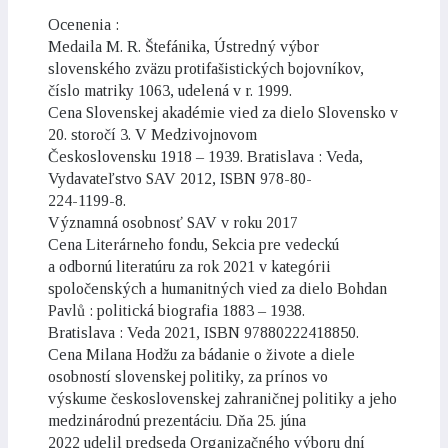
Ocenenia :
Medaila M. R. Štefánika, Ústredný výbor
slovenského zväzu protifašistických bojovníkov,
číslo matriky 1063, udelená v r. 1999.
Cena Slovenskej akadémie vied za dielo Slovensko v
20. storočí 3. V Medzivojnovom
Československu 1918 – 1939. Bratislava : Veda,
Vydavateľstvo SAV 2012, ISBN 978-80-
224-1199-8.
Významná osobnosť SAV v roku 2017
Cena Literárneho fondu, Sekcia pre vedeckú
a odbornú literatúru za rok 2021 v kategórii
spoločenských a humanitných vied za dielo Bohdan
Pavlů : politická biografia 1883 – 1938.
Bratislava : Veda 2021, ISBN 97880222418850.
Cena Milana Hodžu za bádanie o živote a diele
osobností slovenskej politiky, za prínos vo
výskume československej zahraničnej politiky a jeho
medzinárodnú prezentáciu. Dňa 25. júna
2022 udelil predseda Organizačného výboru dní