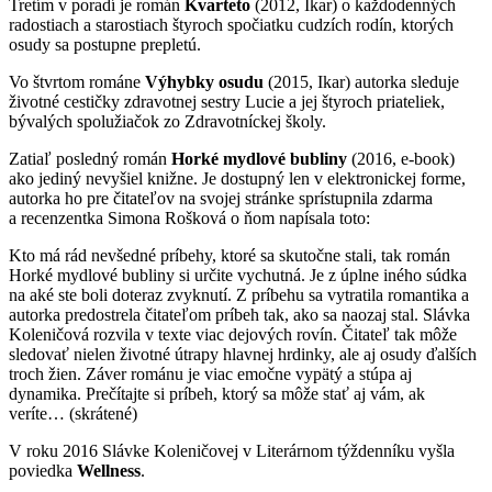
Tretím v poradí je román
Kvarteto
(2012, Ikar) o každodenných
radostiach a starostiach štyroch spočiatku cudzích rodín, ktorých
osudy sa postupne prepletú.
Vo štvrtom románe
Výhybky osudu
(2015, Ikar) autorka sleduje
životné cestičky zdravotnej sestry Lucie a jej štyroch priateliek,
bývalých spolužiačok zo Zdravotníckej školy.
Zatiaľ posledný román
Horké mydlové bubliny
(2016, e-book)
ako jediný nevyšiel knižne. Je dostupný len v elektronickej forme,
autorka ho pre čitateľov na svojej stránke sprístupnila zdarma
a recenzentka Simona Rošková o ňom napísala toto:
Kto má rád nevšedné príbehy, ktoré sa skutočne stali, tak román
Horké mydlové bubliny si určite vychutná. Je z úplne iného súdka
na aké ste boli doteraz zvyknutí. Z príbehu sa vytratila romantika a
autorka predostrela čitateľom príbeh tak, ako sa naozaj stal. Slávka
Koleničová rozvila v texte viac dejových rovín. Čitateľ tak môže
sledovať nielen životné útrapy hlavnej hrdinky, ale aj osudy ďalších
troch žien. Záver románu je viac emočne vypätý a stúpa aj
dynamika. Prečítajte si príbeh, ktorý sa môže stať aj vám, ak
veríte… (skrátené)
V roku 2016 Slávke Koleničovej v Literárnom týždenníku vyšla
poviedka
Wellness
.