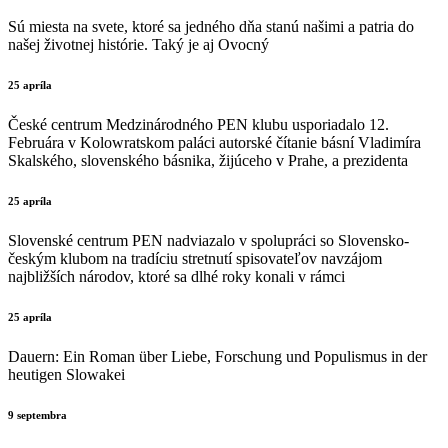
Sú miesta na svete, ktoré sa jedného dňa stanú našimi a patria do
našej životnej histórie. Taký je aj Ovocný
25 apríla
České centrum Medzinárodného PEN klubu usporiadalo 12.
Februára v Kolowratskom paláci autorské čítanie básní Vladimíra
Skalského, slovenského básnika, žijúceho v Prahe, a prezidenta
25 apríla
Slovenské centrum PEN nadviazalo v spolupráci so Slovensko-
českým klubom na tradíciu stretnutí spisovateľov navzájom
najbližších národov, ktoré sa dlhé roky konali v rámci
25 apríla
Dauern: Ein Roman über Liebe, Forschung und Populismus in der
heutigen Slowakei
9 septembra