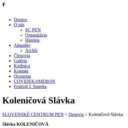
Domov
O nás
SC PEN
Organizácia
História
Aktuality
Archív
Členovia
Galéria
Knižnica
Kontakt
Ocenenia
COVIDEKAMERON
Festival J. Smreka
Koleničová Slávka
SLOVENSKÉ CENTRUM PEN
>
členovia
>
Koleničová Slávka
Slávka KOLENIČOVÁ