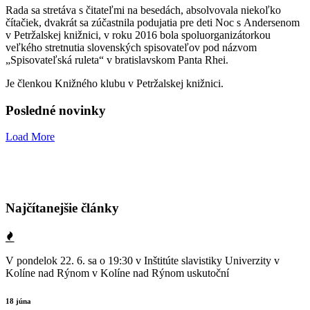
Rada sa stretáva s čitateľmi na besedách, absolvovala niekoľko
čítačiek, dvakrát sa zúčastnila podujatia pre deti Noc s Andersenom
v Petržalskej knižnici, v roku 2016 bola spoluorganizátorkou
veľkého stretnutia slovenských spisovateľov pod názvom
„Spisovateľská ruleta“ v bratislavskom Panta Rhei.
Je členkou Knižného klubu v Petržalskej knižnici.
Posledné novinky
Load More
Najčítanejšie články
V pondelok 22. 6. sa o 19:30 v Inštitúte slavistiky Univerzity v
Kolíne nad Rýnom v Kolíne nad Rýnom uskutoční
18 júna