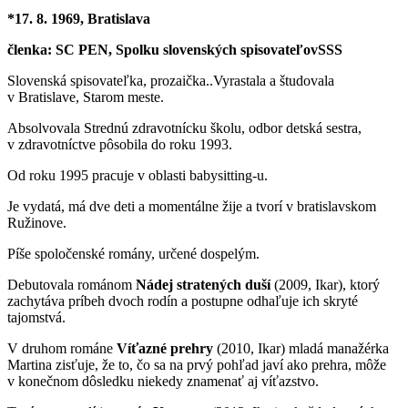
*17. 8. 1969, Bratislava
členka: SC PEN, Spolku slovenských spisovateľovSSS
Slovenská spisovateľka, prozaička..Vyrastala a študovala
v Bratislave, Starom meste.
Absolvovala Strednú zdravotnícku školu, odbor detská sestra,
v zdravotníctve pôsobila do roku 1993.
Od roku 1995 pracuje v oblasti babysitting-u.
Je vydatá, má dve deti a momentálne žije a tvorí v bratislavskom
Ružinove.
Píše spoločenské romány, určené dospelým.
Debutovala románom
Nádej stratených duší
(2009, Ikar), ktorý
zachytáva príbeh dvoch rodín a postupne odhaľuje ich skryté
tajomstvá.
V druhom románe
Víťazné prehry
(2010, Ikar) mladá manažérka
Martina zisťuje, že to, čo sa na prvý pohľad javí ako prehra, môže
v konečnom dôsledku niekedy znamenať aj víťazstvo.