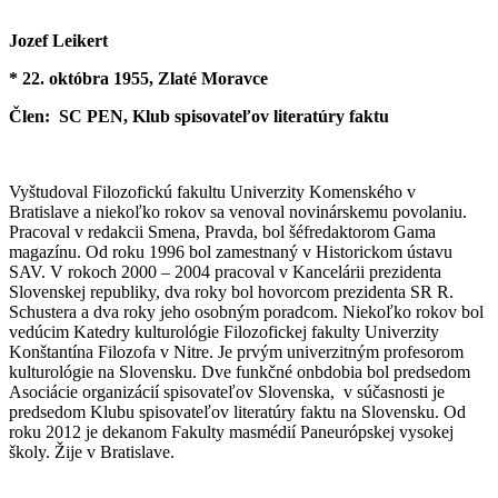
Jozef Leikert
* 22. októbra 1955, Zlaté Moravce
Člen: SC PEN, Klub spisovateľov literatúry faktu
Vyštudoval Filozofickú fakultu Univerzity Komenského v
Bratislave a niekoľko rokov sa venoval novinárskemu povolaniu.
Pracoval v redakcii Smena, Pravda, bol šéfredaktorom Gama
magazínu. Od roku 1996 bol zamestnaný v Historickom ústavu
SAV. V rokoch 2000 – 2004 pracoval v Kancelárii prezidenta
Slovenskej republiky, dva roky bol hovorcom prezidenta SR R.
Schustera a dva roky jeho osobným poradcom. Niekoľko rokov bol
vedúcim Katedry kulturológie Filozofickej fakulty Univerzity
Konštantína Filozofa v Nitre. Je prvým univerzitným profesorom
kulturológie na Slovensku. Dve funkčné onbdobia bol predsedom
Asociácie organizácií spisovateľov Slovenska, v súčasnosti je
predsedom Klubu spisovateľov literatúry faktu na Slovensku. Od
roku 2012 je dekanom Fakulty masmédií Paneurópskej vysokej
školy. Žije v Bratislave.