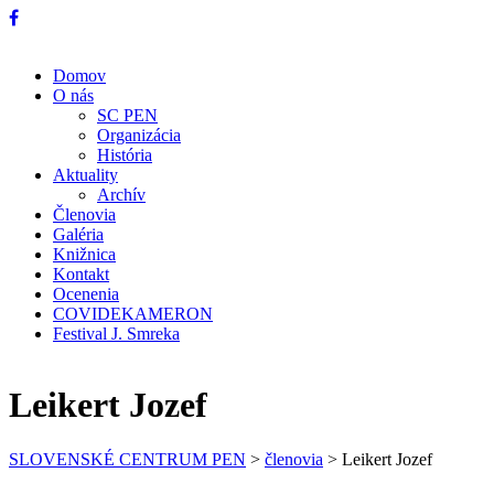
Domov
O nás
SC PEN
Organizácia
História
Aktuality
Archív
Členovia
Galéria
Knižnica
Kontakt
Ocenenia
COVIDEKAMERON
Festival J. Smreka
Leikert Jozef
SLOVENSKÉ CENTRUM PEN
>
členovia
>
Leikert Jozef