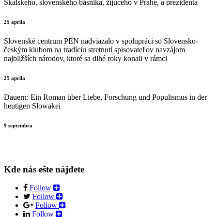
Skalského, slovenského básnika, žijúceho v Prahe, a prezidenta
25 apríla
Slovenské centrum PEN nadviazalo v spolupráci so Slovensko-
českým klubom na tradíciu stretnutí spisovateľov navzájom
najbližších národov, ktoré sa dlhé roky konali v rámci
25 apríla
Dauern: Ein Roman über Liebe, Forschung und Populismus in der
heutigen Slowakei
9 septembra
Kde nás ešte nájdete
Follow
Follow
Follow
Follow