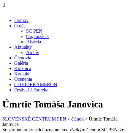
Domov
O nás
SC PEN
Organizácia
História
Aktuality
Archív
Členovia
Galéria
Knižnica
Kontakt
Ocenenia
COVIDEKAMERON
Festival J. Smreka
Úmrtie Tomáša Janovica
SLOVENSKÉ CENTRUM PEN
>
článok
>
Úmrtie Tomáša
Janovica
So zármutkom v srdci oznamujeme všetkým členom SC PEN, že