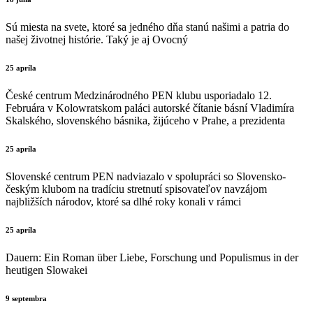
Sú miesta na svete, ktoré sa jedného dňa stanú našimi a patria do
našej životnej histórie. Taký je aj Ovocný
25 apríla
České centrum Medzinárodného PEN klubu usporiadalo 12.
Februára v Kolowratskom paláci autorské čítanie básní Vladimíra
Skalského, slovenského básnika, žijúceho v Prahe, a prezidenta
25 apríla
Slovenské centrum PEN nadviazalo v spolupráci so Slovensko-
českým klubom na tradíciu stretnutí spisovateľov navzájom
najbližších národov, ktoré sa dlhé roky konali v rámci
25 apríla
Dauern: Ein Roman über Liebe, Forschung und Populismus in der
heutigen Slowakei
9 septembra