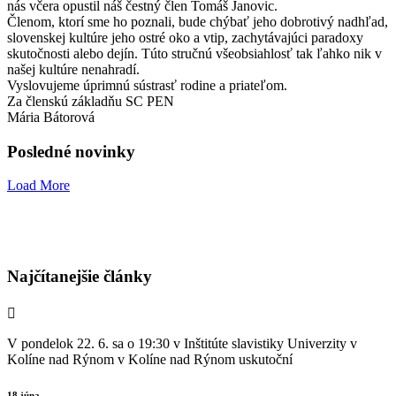
nás včera opustil náš čestný člen Tomáš Janovic.
Členom, ktorí sme ho poznali, bude chýbať jeho dobrotivý nadhľad,
slovenskej kultúre jeho ostré oko a vtip, zachytávajúci paradoxy
skutočnosti alebo dejín. Túto stručnú všeobsiahlosť tak ľahko nik v
našej kultúre nenahradí.
Vyslovujeme úprimnú sústrasť rodine a priateľom.
Za členskú základňu SC PEN
Mária
Bátorová
Posledné novinky
Load More
Najčítanejšie články
V pondelok 22. 6. sa o 19:30 v Inštitúte slavistiky Univerzity v
Kolíne nad Rýnom v Kolíne nad Rýnom uskutoční
18 júna