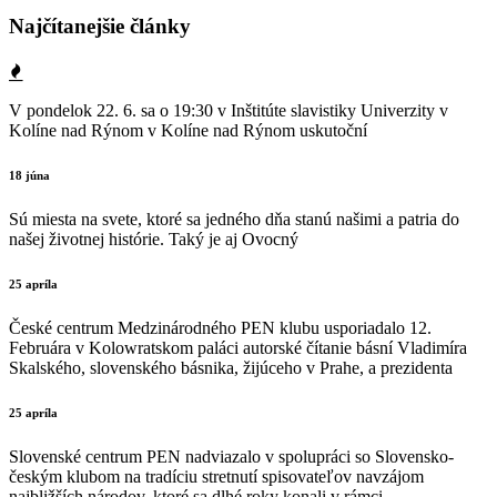
Najčítanejšie články
V pondelok 22. 6. sa o 19:30 v Inštitúte slavistiky Univerzity v
Kolíne nad Rýnom v Kolíne nad Rýnom uskutoční
18 júna
Sú miesta na svete, ktoré sa jedného dňa stanú našimi a patria do
našej životnej histórie. Taký je aj Ovocný
25 apríla
České centrum Medzinárodného PEN klubu usporiadalo 12.
Februára v Kolowratskom paláci autorské čítanie básní Vladimíra
Skalského, slovenského básnika, žijúceho v Prahe, a prezidenta
25 apríla
Slovenské centrum PEN nadviazalo v spolupráci so Slovensko-
českým klubom na tradíciu stretnutí spisovateľov navzájom
najbližších národov, ktoré sa dlhé roky konali v rámci