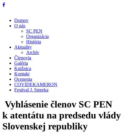
Domov
O nás
SC PEN
Organizácia
História
Aktuality
Archív
Členovia
Galéria
Knižnica
Kontakt
Ocenenia
COVIDEKAMERON
Festival J. Smreka
Vyhlásenie členov SC PEN
k atentátu na predsedu vlády
Slovenskej republiky