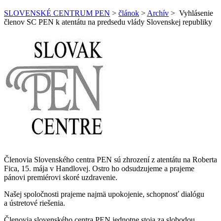
SLOVENSKÉ CENTRUM PEN
>
článok
>
Archív
>
Vyhlásenie
členov SC PEN k atentátu na predsedu vlády Slovenskej republiky
Členovia Slovenského centra PEN sú zhrození z atentátu na Roberta
Fica, 15. mája v Handlovej. Ostro ho odsudzujeme a prajeme
pánovi premiérovi skoré uzdravenie.
Našej spoločnosti prajeme najmä upokojenie, schopnosť dialógu
a ústretové riešenia.
Členovia slovenského centra PEN jednotne stoja za slobodou