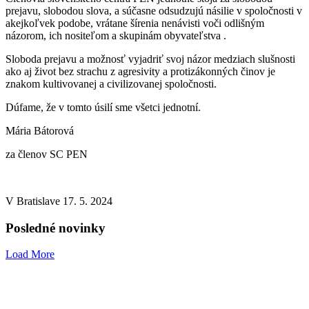
prejavu, slobodou slova, a súčasne odsudzujú násilie v spoločnosti v
akejkoľvek podobe, vrátane šírenia nenávisti voči odlišným
názorom, ich nositeľom a skupinám obyvateľstva .
Sloboda prejavu a možnosť vyjadriť svoj názor medziach slušnosti
ako aj život bez strachu z agresivity a protizákonných činov je
znakom kultivovanej a civilizovanej spoločnosti.
Dúfame, že v tomto úsilí sme všetci jednotní.
Mária Bátorová
za členov SC PEN
V Bratislave 17. 5. 2024
Posledné novinky
Load More