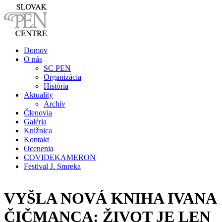
Domov
O nás
SC PEN
Organizácia
História
Aktuality
Archív
Členovia
Galéria
Knižnica
Kontakt
Ocenenia
COVIDEKAMERON
Festival J. Smreka
VYŠLA NOVÁ KNIHA IVANA
ČIČMANCA: ŽIVOT JE LEN