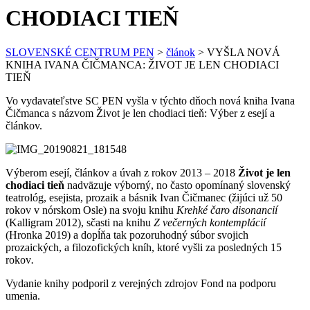
CHODIACI TIEŇ
SLOVENSKÉ CENTRUM PEN
>
článok
>
VYŠLA NOVÁ
KNIHA IVANA ČIČMANCA: ŽIVOT JE LEN CHODIACI
TIEŇ
Vo vydavateľstve SC PEN vyšla v týchto dňoch nová kniha Ivana
Čičmanca s názvom Život je len chodiaci tieň: Výber z esejí a
článkov.
Výberom esejí, článkov a úvah z rokov 2013 – 2018
Život je len
chodiaci tieň
nadväzuje výborný, no často opomínaný slovenský
teatrológ, esejista, prozaik a básnik Ivan Čičmanec (žijúci už 50
rokov v nórskom Osle) na svoju knihu
Krehké čaro disonancií
(Kalligram 2012), sčasti na knihu
Z večerných kontemplácií
(Hronka 2019) a dopĺňa tak pozoruhodný súbor svojich
prozaických, a filozofických kníh, ktoré vyšli za posledných 15
rokov
.
Vydanie knihy podporil z verejných zdrojov Fond na podporu
umenia.