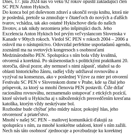
Dnes, 17. júla 2024 nás vo veku 92 rokov opustil zakladajúci člen
SC PEN Anton Hykisch.
Do konca bol pri duševnom zdraví a ukončil svoju knihu, ktorá nie
je posledná, pretože sa zmnožuje v čitateľoch do nových a ďalších
tvarov, vchádza, tak ako ostatné Hykischove diela do našich
životov, a tak nikdy nezomiera jeho inšpirujúci duch. Jeho
Excelencia Anton Hykisch bol prvým veľvyslancom Slovenska v
Kanade v 90tych rokoch. Viedol SC PEN v rokoch 2004 – 2006 a
oslovil ma o nástupníctvo. Odovzdal perfektne usporiadanú agendu,
zoznámil ma na svetových kongresoch s osobnosťami
Medzinárodného PEN. Spolupráca s ním bola vždy kvalitná,
otvorená a korektná. Po skúsenostiach s politickými praktikami 20.
storočia, dával pozor, aby nemusel s nimi zápasiť, stiahol sa do
oblasti historického žánru, radšej vždy udržiaval rovnováhu a
vyzýval na konsenzus, ako v poslednej Výzve za mier pri otvorení
Festivalu SC PEN v Slovenskom dome v Prahe, kde sa čítal jeho
príspevok, za ktorý sa mnohí členovia PEN postavili. Čiže držať
racionálnu rovnováhu, neznamenalo ustupovať z etických pozícií,
ktoré súviseli u Hykischa aj s náboženských presvedčením kresťana
katolíka, ktorým vždy neskrývane bol.
Rozhodne bude chýbať jeho múdry názor, pokojný hlas, jeho
otvorenosť a priateľstvo.
Mnohí v našej SC PEN – mailovej komunikácii ďakujú za
spoluprácu s ním, za mnohé konkrétne udalosti, ktoré s ním zažili.
Nech nás táto osobnosť zjednocuje a povzbudzuje ku korektnej