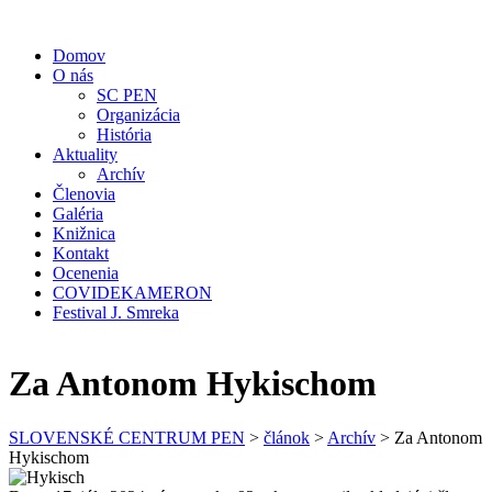
Domov
O nás
SC PEN
Organizácia
História
Aktuality
Archív
Členovia
Galéria
Knižnica
Kontakt
Ocenenia
COVIDEKAMERON
Festival J. Smreka
Za Antonom Hykischom
SLOVENSKÉ CENTRUM PEN
>
článok
>
Archív
>
Za Antonom
Hykischom