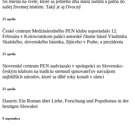
Sú miesta na svete, ktoré sa jedného dňa stanú našimi a patria do
našej životnej histórie. Taký je aj Ovocný
25 apríla
České centrum Medzinárodného PEN klubu usporiadalo 12.
Februára v Kolowratskom paláci autorské čítanie básní Vladimíra
Skalského, slovenského básnika, žijúceho v Prahe, a prezidenta
25 apríla
Slovenské centrum PEN nadviazalo v spolupráci so Slovensko-
českým klubom na tradíciu stretnutí spisovateľov navzájom
najbližších národov, ktoré sa dlhé roky konali v rámci
25 apríla
Dauern: Ein Roman über Liebe, Forschung und Populismus in der
heutigen Slowakei
9 septembra