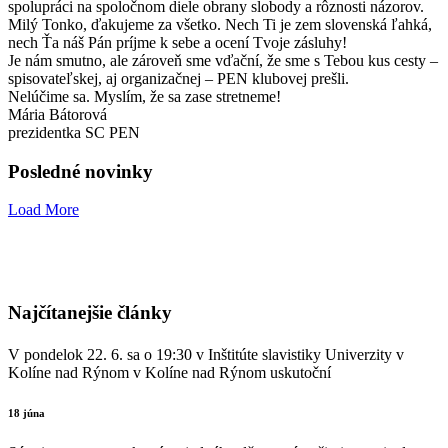
spolupráci na spoločnom diele obrany slobody a rôznosti názorov.
Milý Tonko, ďakujeme za všetko. Nech Ti je zem slovenská ľahká,
nech Ťa náš Pán príjme k sebe a ocení Tvoje zásluhy!
Je nám smutno, ale zároveň sme vďační, že sme s Tebou kus cesty –
spisovateľskej, aj organizačnej – PEN klubovej prešli.
Nelúčime sa. Myslím, že sa zase stretneme!
Mária Bátorová
prezidentka SC PEN
Posledné novinky
Load More
Najčítanejšie články
V pondelok 22. 6. sa o 19:30 v Inštitúte slavistiky Univerzity v
Kolíne nad Rýnom v Kolíne nad Rýnom uskutoční
18 júna