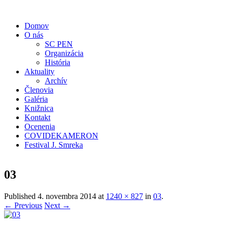
Domov
O nás
SC PEN
Organizácia
História
Aktuality
Archív
Členovia
Galéria
Knižnica
Kontakt
Ocenenia
COVIDEKAMERON
Festival J. Smreka
03
Published
4. novembra 2014
at
1240 × 827
in
03
.
← Previous
Next →